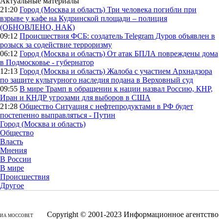
Актуальные материалы
21:20
Город (Москва и область)
Три человека погибли при
взрыве у кафе на Кудринской площади – полиция
(ОБНОВЛЕНО, НАК)
09:12
Происшествия
ФСБ: создатель Telegram Дуров объявлен в
розыск за содействие терроризму
06:12
Город (Москва и область)
От атак БПЛА повреждены дома
в Подмосковье - губернатор
12:13
Город (Москва и область)
Жалоба с участием Архнадзора
по защите культурного наследия подана в Верховный суд
09:55
В мире
Трамп в обращении к нации назвал Россию, КНР,
Иран и КНДР угрозами для выборов в США
21:28
Общество
Ситуация с нефтепродуктами в РФ будет
постепенно выправляться - Путин
Город (Москва и область)
Общество
Власть
Мнения
В России
В мире
Происшествия
Другое
Copyright © 2001-2023 Информационное агентство
ИА МОССОВЕТ