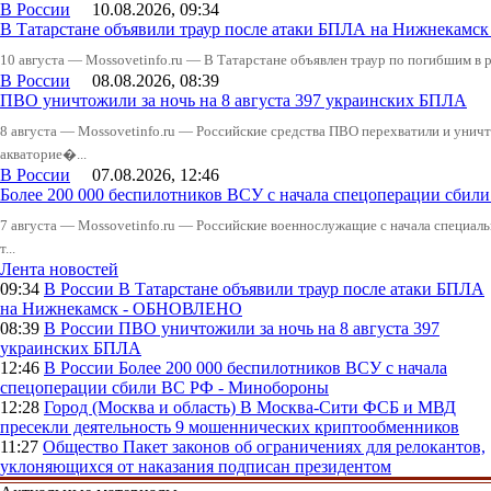
В России
10.08.2026, 09:34
В Татарстане объявили траур после атаки БПЛА на Нижнекам
10 августа — Mossovetinfo.ru — В Татарстане объявлен траур по погибшим в р
В России
08.08.2026, 08:39
ПВО уничтожили за ночь на 8 августа 397 украинских БПЛА
8 августа — Mossovetinfo.ru — Российские средства ПВО перехватили и уничт
акваторие�...
В России
07.08.2026, 12:46
Более 200 000 беспилотников ВСУ с начала спецоперации сби
7 августа — Mossovetinfo.ru — Российские военнослужащие с начала специал
т...
Лента новостей
09:34
В России
В Татарстане объявили траур после атаки БПЛА
на Нижнекамск - ОБНОВЛЕНО
08:39
В России
ПВО уничтожили за ночь на 8 августа 397
украинских БПЛА
12:46
В России
Более 200 000 беспилотников ВСУ с начала
спецоперации сбили ВС РФ - Минобороны
12:28
Город (Москва и область)
В Москва-Сити ФСБ и МВД
пресекли деятельность 9 мошеннических криптообменников
11:27
Общество
Пакет законов об ограничениях для релокантов,
уклоняющихся от наказания подписан президентом