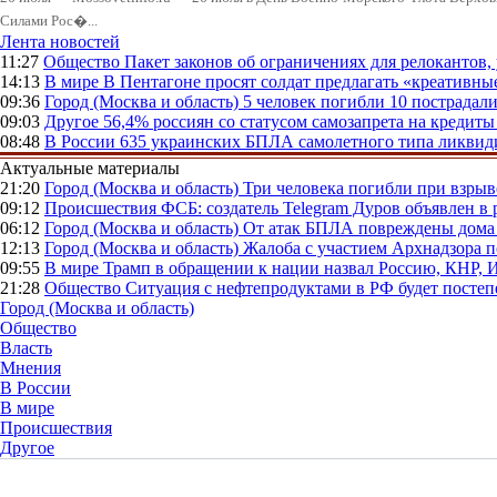
Силами Рос�...
Лента новостей
11:27
Общество
Пакет законов об ограничениях для релокантов
14:13
В мире
В Пентагоне просят солдат предлагать «креативны
09:36
Город (Москва и область)
5 человек погибли 10 пострадал
09:03
Другое
56,4% россиян со статусом самозапрета на кредит
08:48
В России
635 украинских БПЛА самолетного типа ликвиди
Актуальные материалы
21:20
Город (Москва и область)
Три человека погибли при взры
09:12
Происшествия
ФСБ: создатель Telegram Дуров объявлен в 
06:12
Город (Москва и область)
От атак БПЛА повреждены дома 
12:13
Город (Москва и область)
Жалоба с участием Архнадзора п
09:55
В мире
Трамп в обращении к нации назвал Россию, КНР,
21:28
Общество
Ситуация с нефтепродуктами в РФ будет постеп
Город (Москва и область)
Общество
Власть
Мнения
В России
В мире
Происшествия
Другое