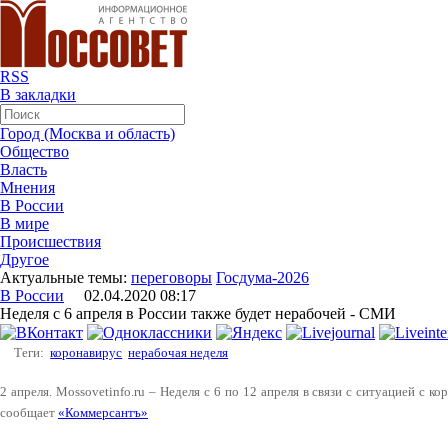
RSS
В закладки
Город (Москва и область)
Общество
Власть
Мнения
В России
В мире
Происшествия
Другое
Актуальные темы:
переговоры
Госдума-2026
В России
02.04.2020 08:17
Неделя с 6 апреля в России также будет нерабочей - СМИ
Теги:
коронавирус
нерабочая неделя
2 апреля. Mossovetinfo.ru – Неделя с 6 по 12 апреля в связи с ситуацией с к
сообщает
«Коммерсантъ»