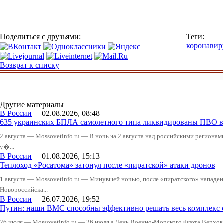
Поделиться с друзьями:
Теги:
коронавир
Возврат к списку
Другие материалы
В России
02.08.2026, 08:48
635 украинских БПЛА самолетного типа ликвидированы ПВО в 
2 августа — Mossovetinfo.ru — В ночь на 2 августа над российскими регион
у�...
В России
01.08.2026, 15:13
Теплоход «Росатома» затонул после «пиратской» атаки дронов
1 августа — Mossovetinfo.ru — Минувшей ночью, после «пиратского» нападени
Новороссийска...
В России
26.07.2026, 19:52
Путин: наши ВМС способны эффективно решать весь комплекс 
26 июля — Mossovetinfo.ru — 26 июля в День Военно-Морского Флота Вер