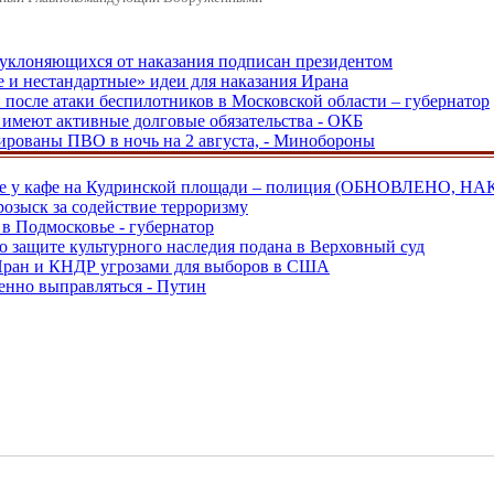
, уклоняющихся от наказания подписан президентом
е и нестандартные» идеи для наказания Ирана
и после атаки беспилотников в Московской области – губернатор
ы имеют активные долговые обязательства - ОКБ
рованы ПВО в ночь на 2 августа, - Минобороны
ве у кафе на Кудринской площади – полиция (ОБНОВЛЕНО, НА
розыск за содействие терроризму
в Подмосковье - губернатор
о защите культурного наследия подана в Верховный суд
 Иран и КНДР угрозами для выборов в США
енно выправляться - Путин