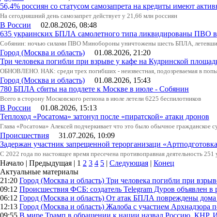
56,4% россиян со статусом самозапрета на кредиты имеют актив
На сегодняшний день самозапрет действует у 21,66 млн россиян
В России
02.08.2026, 08:48
635 украинских БПЛА самолетного типа ликвидированы ПВО в 
Собянин: ночью силами ПВО Минобороны уничтожены шесть БПЛА, летевши
Город (Москва и область)
01.08.2026, 21:20
Три человека погибли при взрыве у кафе на Кудринской пло
ОБНОВЛЕНО. НАК: среди трех погибших - неизвестная, подозреваемая в попыт
Город (Москва и область)
01.08.2026, 15:43
780 БПЛА сбиты на подлете к Москве в июле - Собянин
Всего в сторону Московского региона в июле летели 6225 беспилотников
В России
01.08.2026, 15:13
Теплоход «Росатома» затонул после «пиратской» атаки дронов
Глава «Росатома» Алексей подчеркивает что это было обычное гражданское с
Происшествия
31.07.2026, 10:09
Задержан участник запрещенной терорганизаци «Артподготовк
С 2022 года по настоящее время пресечена противоправная деятельность 251
Начало | Предыдущая |
1
2
3
4
5
|
Следующая
|
Конец
Актуальные материалы
21:20
Город (Москва и область)
Три человека погибли при взры
09:12
Происшествия
ФСБ: создатель Telegram Дуров объявлен в 
06:12
Город (Москва и область)
От атак БПЛА повреждены дома 
12:13
Город (Москва и область)
Жалоба с участием Архнадзора п
09:55
В мире
Трамп в обращении к нации назвал Россию, КНР,