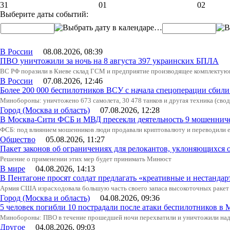
31
01
02
Выберите даты событий:
…
В России
08.08.2026, 08:39
ПВО уничтожили за ночь на 8 августа 397 украинских БПЛА
ВС РФ поразили в Киеве склад ГСМ и предприятие производящее комплектующ
В России
07.08.2026, 12:46
Более 200 000 беспилотников ВСУ с начала спецоперации сби
Минобороны: уничтожено 673 самолета, 30 478 танков и другая техника (свод
Город (Москва и область)
07.08.2026, 12:28
В Москва-Сити ФСБ и МВД пресекли деятельность 9 мошеннич
ФСБ: под влиянием мошенников люди продавали криптовалюту и переводили е
Общество
05.08.2026, 11:27
Пакет законов об ограничениях для релокантов, уклоняющихся 
Решение о применении этих мер будет принимать Минюст
В мире
04.08.2026, 14:13
В Пентагоне просят солдат предлагать «креативные и нестандар
Армия США израсходовала большую часть своего запаса высокоточных ракет 
Город (Москва и область)
04.08.2026, 09:36
5 человек погибли 10 пострадали после атаки беспилотников в 
Минобороны: ПВО в течение прошедшей ночи перехватили и уничтожили над
Другое
04.08.2026, 09:03