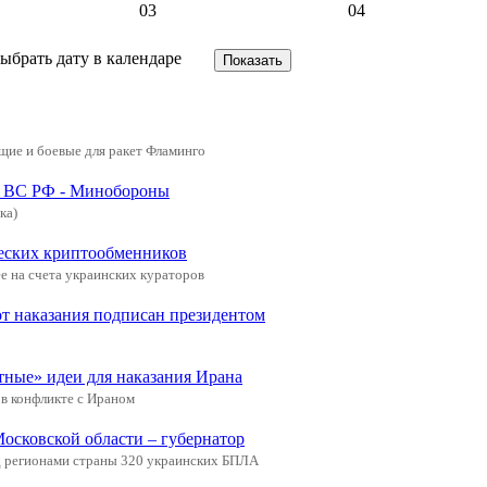
03
04
ие и боевые для ракет Фламинго
ли ВС РФ - Минобороны
ка)
еских криптообменников
е на счета украинских кураторов
от наказания подписан президентом
тные» идеи для наказания Ирана
в конфликте с Ираном
Московской области – губернатор
 регионами страны 320 украинских БПЛА