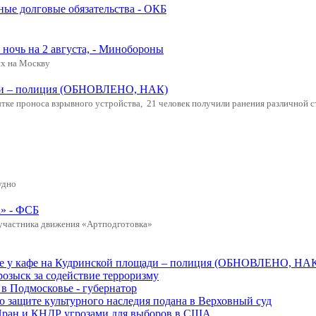
ные долговые обязательства - ОКБ
ночь на 2 августа, - Минобороны
х на Москву
щади – полиция (ОБНОВЛЕНО, НАК)
ке проноса взрывного устройства, 21 человек получили ранения различной с
удно
а» - ФСБ
 участника движения «Артподготовка»
ве у кафе на Кудринской площади – полиция (ОБНОВЛЕНО, НА
розыск за содействие терроризму
в Подмосковье - губернатор
о защите культурного наследия подана в Верховный суд
 Иран и КНДР угрозами для выборов в США