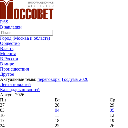
RSS
В закладки
Город (Москва и область)
Общество
Власть
Мнения
В России
В мире
Происшествия
Другое
Актуальные темы:
переговоры
Госдума-2026
Лента новостей
Календарь новостей
Август 2026
Пн
Вт
Ср
27
28
29
03
04
05
10
11
12
17
18
19
24
25
26