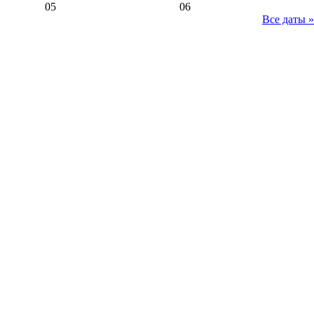
05
06
Все даты »