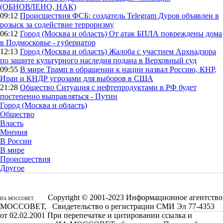
(ОБНОВЛЕНО, НАК)
09:12
Происшествия
ФСБ: создатель Telegram Дуров объявлен в
розыск за содействие терроризму
06:12
Город (Москва и область)
От атак БПЛА повреждены дома
в Подмосковье - губернатор
12:13
Город (Москва и область)
Жалоба с участием Архнадзора
по защите культурного наследия подана в Верховный суд
09:55
В мире
Трамп в обращении к нации назвал Россию, КНР,
Иран и КНДР угрозами для выборов в США
21:28
Общество
Ситуация с нефтепродуктами в РФ будет
постепенно выправляться - Путин
Город (Москва и область)
Общество
Власть
Мнения
В России
В мире
Происшествия
Другое
Copyright © 2001-2023 Информационное агентство
ИА МОССОВЕТ
МОССОВЕТ, Свидетельство о регистрации СМИ Эл 77-4353
от 02.02.2001 При перепечатке и цитировании ссылка и