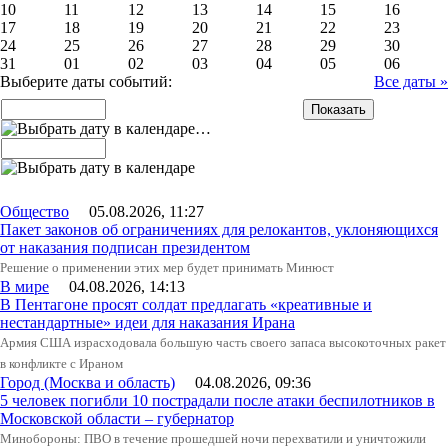
10
11
12
13
14
15
16
17
18
19
20
21
22
23
24
25
26
27
28
29
30
31
01
02
03
04
05
06
Выберите даты событий:
Все даты »
…
Общество
05.08.2026, 11:27
Пакет законов об ограничениях для релокантов, уклоняющихся
от наказания подписан президентом
Решение о применении этих мер будет принимать Минюст
В мире
04.08.2026, 14:13
В Пентагоне просят солдат предлагать «креативные и
нестандартные» идеи для наказания Ирана
Армия США израсходовала большую часть своего запаса высокоточных ракет
в конфликте с Ираном
Город (Москва и область)
04.08.2026, 09:36
5 человек погибли 10 пострадали после атаки беспилотников в
Московской области – губернатор
Минобороны: ПВО в течение прошедшей ночи перехватили и уничтожили