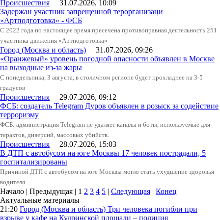
Происшествия
31.07.2026, 10:09
Задержан участник запрещенной терорганизаци
«Артподготовка» - ФСБ
С 2022 года по настоящее время пресечена противоправная деятельность 251
участника движения «Артподготовка»
Город (Москва и область)
31.07.2026, 09:26
«Оранжевый» уровень погодной опасности объявлен в Москве
на выходные из-за жары
С понедельника, 3 августа, в столичном регионе будет прохладнее на 3-5
градусов
Происшествия
29.07.2026, 09:12
ФСБ: создатель Telegram Дуров объявлен в розыск за содействие
терроризму
ФСБ: администрация Telegram не удаляет каналы и боты, используемые для
терактов, диверсий, массовых убийств.
Происшествия
28.07.2026, 15:03
В ДТП с автобусом на юге Москвы 17 человек пострадали, 5
госпитализированы
Причиной ДТП с автобусом на юге Москвы могло стать ухудшение здоровья
водителя
Начало | Предыдущая |
1
2
3
4
5
|
Следующая
|
Конец
Актуальные материалы
21:20
Город (Москва и область)
Три человека погибли при
взрыве у кафе на Кудринской площади – полиция