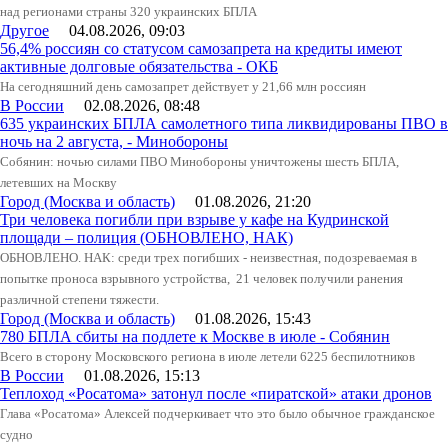
над регионами страны 320 украинских БПЛА
Другое
04.08.2026, 09:03
56,4% россиян со статусом самозапрета на кредиты имеют
активные долговые обязательства - ОКБ
На сегодняшний день самозапрет действует у 21,66 млн россиян
В России
02.08.2026, 08:48
635 украинских БПЛА самолетного типа ликвидированы ПВО в
ночь на 2 августа, - Минобороны
Собянин: ночью силами ПВО Минобороны уничтожены шесть БПЛА,
летевших на Москву
Город (Москва и область)
01.08.2026, 21:20
Три человека погибли при взрыве у кафе на Кудринской
площади – полиция (ОБНОВЛЕНО, НАК)
ОБНОВЛЕНО. НАК: среди трех погибших - неизвестная, подозреваемая в
попытке проноса взрывного устройства, 21 человек получили ранения
различной степени тяжести.
Город (Москва и область)
01.08.2026, 15:43
780 БПЛА сбиты на подлете к Москве в июле - Собянин
Всего в сторону Московского региона в июле летели 6225 беспилотников
В России
01.08.2026, 15:13
Теплоход «Росатома» затонул после «пиратской» атаки дронов
Глава «Росатома» Алексей подчеркивает что это было обычное гражданское
судно