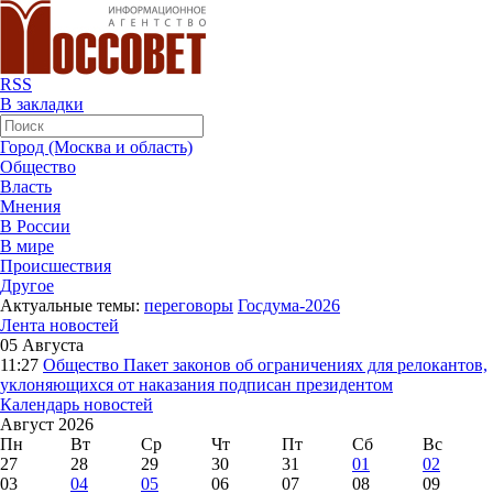
RSS
В закладки
Город (Москва и область)
Общество
Власть
Мнения
В России
В мире
Происшествия
Другое
Актуальные темы:
переговоры
Госдума-2026
Лента новостей
05 Августа
11:27
Общество
Пакет законов об ограничениях для релокантов,
уклоняющихся от наказания подписан президентом
Календарь новостей
Август 2026
Пн
Вт
Ср
Чт
Пт
Сб
Вс
27
28
29
30
31
01
02
03
04
05
06
07
08
09