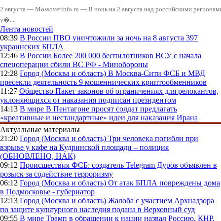
2 августа — Mossovetinfo.ru — В ночь на 2 августа над российскими регион
у�...
Лента новостей
08:39
В России
ПВО уничтожили за ночь на 8 августа 397
украинских БПЛА
12:46
В России
Более 200 000 беспилотников ВСУ с начала
спецоперации сбили ВС РФ - Минобороны
12:28
Город (Москва и область)
В Москва-Сити ФСБ и МВД
пресекли деятельность 9 мошеннических криптообменников
11:27
Общество
Пакет законов об ограничениях для релокантов,
уклоняющихся от наказания подписан президентом
14:13
В мире
В Пентагоне просят солдат предлагать
«креативные и нестандартные» идеи для наказания Ирана
Актуальные материалы
21:20
Город (Москва и область)
Три человека погибли при
взрыве у кафе на Кудринской площади – полиция
(ОБНОВЛЕНО, НАК)
09:12
Происшествия
ФСБ: создатель Telegram Дуров объявлен в
розыск за содействие терроризму
06:12
Город (Москва и область)
От атак БПЛА повреждены дома
в Подмосковье - губернатор
12:13
Город (Москва и область)
Жалоба с участием Архнадзора
по защите культурного наследия подана в Верховный суд
09:55
В мире
Трамп в обращении к нации назвал Россию, КНР,