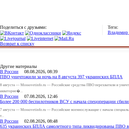
Поделиться с друзьями:
Теги:
Владимир
Возврат к списку
Другие материалы
В России
08.08.2026, 08:39
ПВО уничтожили за ночь на 8 августа 397 украинских БПЛА
8 августа — Mossovetinfo.ru — Российские средства ПВО перехватили и уничт
акваторие�...
В России
07.08.2026, 12:46
Более 200 000 беспилотников ВСУ с начала спецоперации сби
7 августа — Mossovetinfo.ru — Российские военнослужащие с начала специал
т...
В России
02.08.2026, 08:48
635 украинских БПЛА самолетного типа ликвидированы ПВО в 