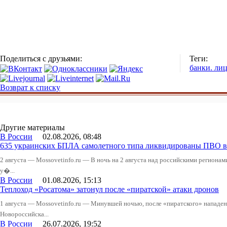
Поделиться с друзьями:
Теги:
банки. ли
Возврат к списку
Другие материалы
В России
02.08.2026, 08:48
635 украинских БПЛА самолетного типа ликвидированы ПВО в 
2 августа — Mossovetinfo.ru — В ночь на 2 августа над российскими регион
у�...
В России
01.08.2026, 15:13
Теплоход «Росатома» затонул после «пиратской» атаки дронов
1 августа — Mossovetinfo.ru — Минувшей ночью, после «пиратского» нападени
Новороссийска...
В России
26.07.2026, 19:52