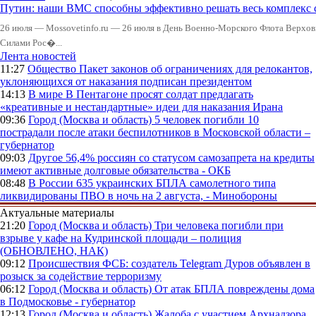
Путин: наши ВМС способны эффективно решать весь комплекс 
26 июля — Mossovetinfo.ru — 26 июля в День Военно-Морского Флота Вер
Силами Рос�...
Лента новостей
11:27
Общество
Пакет законов об ограничениях для релокантов,
уклоняющихся от наказания подписан президентом
14:13
В мире
В Пентагоне просят солдат предлагать
«креативные и нестандартные» идеи для наказания Ирана
09:36
Город (Москва и область)
5 человек погибли 10
пострадали после атаки беспилотников в Московской области –
губернатор
09:03
Другое
56,4% россиян со статусом самозапрета на кредиты
имеют активные долговые обязательства - ОКБ
08:48
В России
635 украинских БПЛА самолетного типа
ликвидированы ПВО в ночь на 2 августа, - Минобороны
Актуальные материалы
21:20
Город (Москва и область)
Три человека погибли при
взрыве у кафе на Кудринской площади – полиция
(ОБНОВЛЕНО, НАК)
09:12
Происшествия
ФСБ: создатель Telegram Дуров объявлен в
розыск за содействие терроризму
06:12
Город (Москва и область)
От атак БПЛА повреждены дома
в Подмосковье - губернатор
12:13
Город (Москва и область)
Жалоба с участием Архнадзора