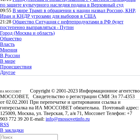
по защите культурного наследия подана в Верховный суд
09:55
В мире
Трамп в обращении к нации назвал Россию, КНР,
Иран и КНДР угрозами для выборов в США
21:28
Общество
Ситуация с нефтепродуктами в РФ будет
постепенно выправляться - Путин
Город (Москва и область)
Общество
Власть
Мнения
В России
В мире
Происшествия
Другое
Copyright © 2001-2023 Информационное агентство
ИА МОССОВЕТ
МОССОВЕТ, Свидетельство о регистрации СМИ Эл 77-4353
от 02.02.2001 При перепечатке и цитировании ссылка и
гиперссылка на ИА МОССОВЕТ обязательна. Почтовый адрес:
125009, Москва, ул. Тверская, 7, а/я 71, Моссовет Телефон: +7
903 772 39 20 E-mail:
info@mossovetinfo.ru
RSS
В закладки