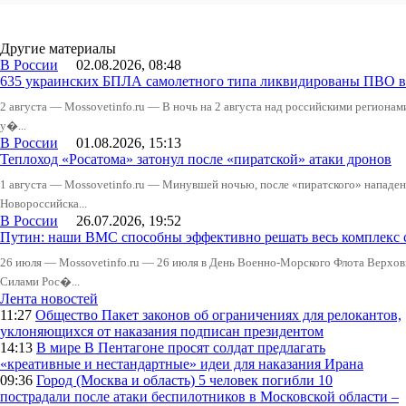
Другие материалы
В России
02.08.2026, 08:48
635 украинских БПЛА самолетного типа ликвидированы ПВО в 
2 августа — Mossovetinfo.ru — В ночь на 2 августа над российскими регион
у�...
В России
01.08.2026, 15:13
Теплоход «Росатома» затонул после «пиратской» атаки дронов
1 августа — Mossovetinfo.ru — Минувшей ночью, после «пиратского» нападени
Новороссийска...
В России
26.07.2026, 19:52
Путин: наши ВМС способны эффективно решать весь комплекс 
26 июля — Mossovetinfo.ru — 26 июля в День Военно-Морского Флота Вер
Силами Рос�...
Лента новостей
11:27
Общество
Пакет законов об ограничениях для релокантов,
уклоняющихся от наказания подписан президентом
14:13
В мире
В Пентагоне просят солдат предлагать
«креативные и нестандартные» идеи для наказания Ирана
09:36
Город (Москва и область)
5 человек погибли 10
пострадали после атаки беспилотников в Московской области –