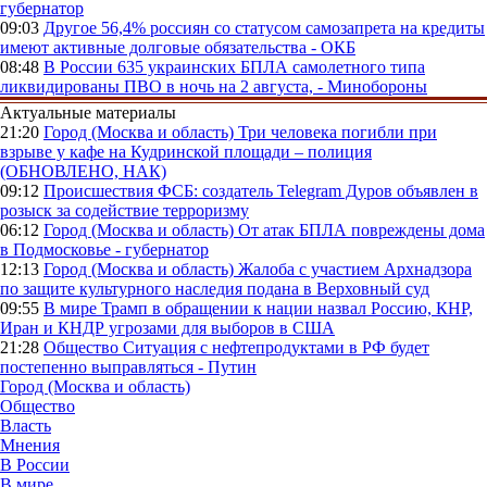
губернатор
09:03
Другое
56,4% россиян со статусом самозапрета на кредиты
имеют активные долговые обязательства - ОКБ
08:48
В России
635 украинских БПЛА самолетного типа
ликвидированы ПВО в ночь на 2 августа, - Минобороны
Актуальные материалы
21:20
Город (Москва и область)
Три человека погибли при
взрыве у кафе на Кудринской площади – полиция
(ОБНОВЛЕНО, НАК)
09:12
Происшествия
ФСБ: создатель Telegram Дуров объявлен в
розыск за содействие терроризму
06:12
Город (Москва и область)
От атак БПЛА повреждены дома
в Подмосковье - губернатор
12:13
Город (Москва и область)
Жалоба с участием Архнадзора
по защите культурного наследия подана в Верховный суд
09:55
В мире
Трамп в обращении к нации назвал Россию, КНР,
Иран и КНДР угрозами для выборов в США
21:28
Общество
Ситуация с нефтепродуктами в РФ будет
постепенно выправляться - Путин
Город (Москва и область)
Общество
Власть
Мнения
В России
В мире