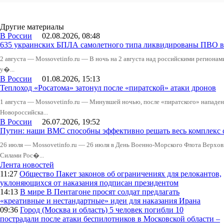
Другие материалы
В России
02.08.2026, 08:48
635 украинских БПЛА самолетного типа ликвидированы ПВО в 
2 августа — Mossovetinfo.ru — В ночь на 2 августа над российскими регион
у�...
В России
01.08.2026, 15:13
Теплоход «Росатома» затонул после «пиратской» атаки дронов
1 августа — Mossovetinfo.ru — Минувшей ночью, после «пиратского» нападени
Новороссийска...
В России
26.07.2026, 19:52
Путин: наши ВМС способны эффективно решать весь комплекс 
26 июля — Mossovetinfo.ru — 26 июля в День Военно-Морского Флота Вер
Силами Рос�...
Лента новостей
11:27
Общество
Пакет законов об ограничениях для релокантов,
уклоняющихся от наказания подписан президентом
14:13
В мире
В Пентагоне просят солдат предлагать
«креативные и нестандартные» идеи для наказания Ирана
09:36
Город (Москва и область)
5 человек погибли 10
пострадали после атаки беспилотников в Московской области –