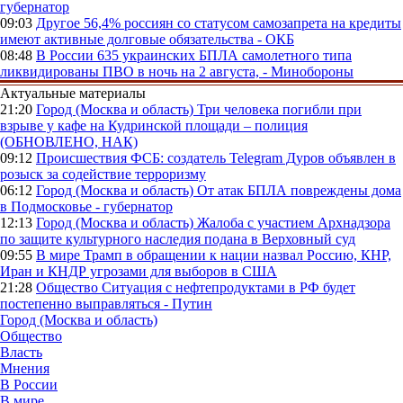
губернатор
09:03
Другое
56,4% россиян со статусом самозапрета на кредиты
имеют активные долговые обязательства - ОКБ
08:48
В России
635 украинских БПЛА самолетного типа
ликвидированы ПВО в ночь на 2 августа, - Минобороны
Актуальные материалы
21:20
Город (Москва и область)
Три человека погибли при
взрыве у кафе на Кудринской площади – полиция
(ОБНОВЛЕНО, НАК)
09:12
Происшествия
ФСБ: создатель Telegram Дуров объявлен в
розыск за содействие терроризму
06:12
Город (Москва и область)
От атак БПЛА повреждены дома
в Подмосковье - губернатор
12:13
Город (Москва и область)
Жалоба с участием Архнадзора
по защите культурного наследия подана в Верховный суд
09:55
В мире
Трамп в обращении к нации назвал Россию, КНР,
Иран и КНДР угрозами для выборов в США
21:28
Общество
Ситуация с нефтепродуктами в РФ будет
постепенно выправляться - Путин
Город (Москва и область)
Общество
Власть
Мнения
В России
В мире