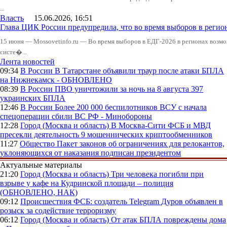
...
Власть
15.06.2026, 16:51
Глава ЦИК России предупредила, что во время выборов в реги
15 июня — Mossovetinfo.ru — Во время выборов в ЕДГ-2026 в регионах возмо
систе�...
Лента новостей
09:34
В России
В Татарстане объявили траур после атаки БПЛА
на Нижнекамск - ОБНОВЛЕНО
08:39
В России
ПВО уничтожили за ночь на 8 августа 397
украинских БПЛА
12:46
В России
Более 200 000 беспилотников ВСУ с начала
спецоперации сбили ВС РФ - Минобороны
12:28
Город (Москва и область)
В Москва-Сити ФСБ и МВД
пресекли деятельность 9 мошеннических криптообменников
11:27
Общество
Пакет законов об ограничениях для релокантов,
уклоняющихся от наказания подписан президентом
Актуальные материалы
21:20
Город (Москва и область)
Три человека погибли при
взрыве у кафе на Кудринской площади – полиция
(ОБНОВЛЕНО, НАК)
09:12
Происшествия
ФСБ: создатель Telegram Дуров объявлен в
розыск за содействие терроризму
06:12
Город (Москва и область)
От атак БПЛА повреждены дома