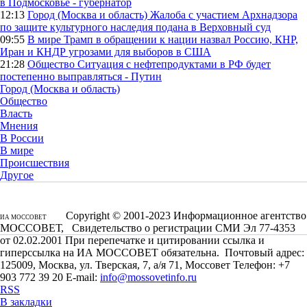
в Подмосковье - губернатор
12:13
Город (Москва и область)
Жалоба с участием Архнадзора
по защите культурного наследия подана в Верховный суд
09:55
В мире
Трамп в обращении к нации назвал Россию, КНР,
Иран и КНДР угрозами для выборов в США
21:28
Общество
Ситуация с нефтепродуктами в РФ будет
постепенно выправляться - Путин
Город (Москва и область)
Общество
Власть
Мнения
В России
В мире
Происшествия
Другое
Copyright © 2001-2023 Информационное агентство
ИА МОССОВЕТ
МОССОВЕТ, Свидетельство о регистрации СМИ Эл 77-4353
от 02.02.2001 При перепечатке и цитировании ссылка и
гиперссылка на ИА МОССОВЕТ обязательна. Почтовый адрес:
125009, Москва, ул. Тверская, 7, а/я 71, Моссовет Телефон: +7
903 772 39 20 E-mail:
info@mossovetinfo.ru
RSS
В закладки