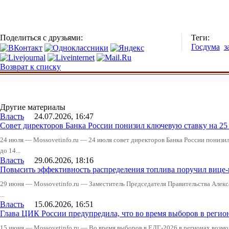
Поделиться с друзьями:
Теги:
Госдума
з
Возврат к списку
Другие материалы
Власть
24.07.2026, 16:47
Совет директоров Банка России понизил ключевую ставку на 2
24 июля — Mossovetinfo.ru — 24 июля совет директоров Банка России понизи
до 14...
Власть
29.06.2026, 18:16
Повысить эффективность распределения топлива поручил вице
29 июня — Mossovetinfo.ru — Заместитель Председателя Правительства Алекс
...
Власть
15.06.2026, 16:51
Глава ЦИК России предупредила, что во время выборов в реги
15 июня — Mossovetinfo.ru — Во время выборов в ЕДГ-2026 в регионах возмо