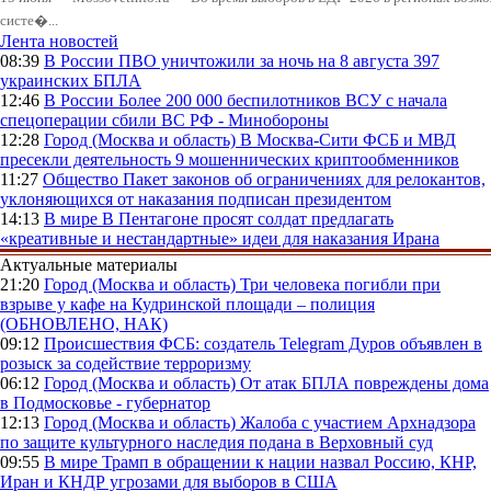
систе�...
Лента новостей
08:39
В России
ПВО уничтожили за ночь на 8 августа 397
украинских БПЛА
12:46
В России
Более 200 000 беспилотников ВСУ с начала
спецоперации сбили ВС РФ - Минобороны
12:28
Город (Москва и область)
В Москва-Сити ФСБ и МВД
пресекли деятельность 9 мошеннических криптообменников
11:27
Общество
Пакет законов об ограничениях для релокантов,
уклоняющихся от наказания подписан президентом
14:13
В мире
В Пентагоне просят солдат предлагать
«креативные и нестандартные» идеи для наказания Ирана
Актуальные материалы
21:20
Город (Москва и область)
Три человека погибли при
взрыве у кафе на Кудринской площади – полиция
(ОБНОВЛЕНО, НАК)
09:12
Происшествия
ФСБ: создатель Telegram Дуров объявлен в
розыск за содействие терроризму
06:12
Город (Москва и область)
От атак БПЛА повреждены дома
в Подмосковье - губернатор
12:13
Город (Москва и область)
Жалоба с участием Архнадзора
по защите культурного наследия подана в Верховный суд
09:55
В мире
Трамп в обращении к нации назвал Россию, КНР,
Иран и КНДР угрозами для выборов в США