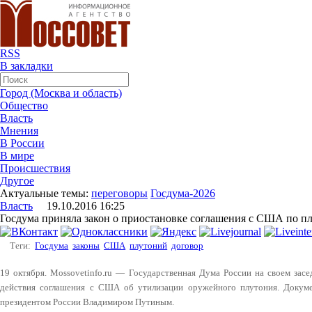
RSS
В закладки
Город (Москва и область)
Общество
Власть
Мнения
В России
В мире
Происшествия
Другое
Актуальные темы:
переговоры
Госдума-2026
Власть
19.10.2016 16:25
Госдума приняла закон о приостановке соглашения с США по п
Теги:
Госдума
законы
США
плутоний
договор
19 октября. Mossovetinfo.ru — Государственная Дума России на своем засе
действия соглашения с США об утилизации оружейного плутония. Докуме
президентом России Владимиром Путиным.