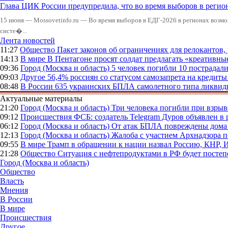
Глава ЦИК России предупредила, что во время выборов в реги
15 июня — Mossovetinfo.ru — Во время выборов в ЕДГ-2026 в регионах возмо
систе�...
Лента новостей
11:27
Общество
Пакет законов об ограничениях для релокантов
14:13
В мире
В Пентагоне просят солдат предлагать «креативны
09:36
Город (Москва и область)
5 человек погибли 10 пострадал
09:03
Другое
56,4% россиян со статусом самозапрета на кредит
08:48
В России
635 украинских БПЛА самолетного типа ликвиди
Актуальные материалы
21:20
Город (Москва и область)
Три человека погибли при взры
09:12
Происшествия
ФСБ: создатель Telegram Дуров объявлен в 
06:12
Город (Москва и область)
От атак БПЛА повреждены дома 
12:13
Город (Москва и область)
Жалоба с участием Архнадзора п
09:55
В мире
Трамп в обращении к нации назвал Россию, КНР,
21:28
Общество
Ситуация с нефтепродуктами в РФ будет постеп
Город (Москва и область)
Общество
Власть
Мнения
В России
В мире
Происшествия
Другое