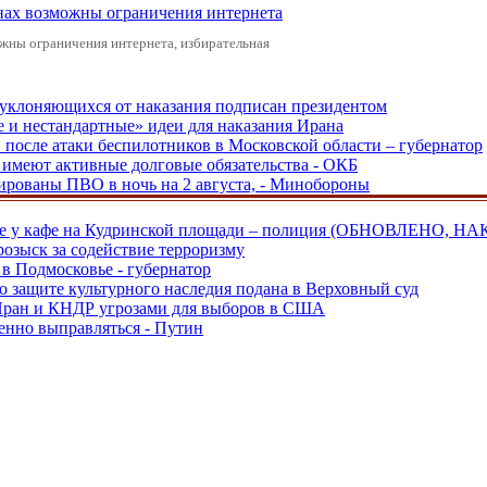
онах возможны ограничения интернета
жны ограничения интернета, избирательная
, уклоняющихся от наказания подписан президентом
е и нестандартные» идеи для наказания Ирана
и после атаки беспилотников в Московской области – губернатор
ы имеют активные долговые обязательства - ОКБ
рованы ПВО в ночь на 2 августа, - Минобороны
ве у кафе на Кудринской площади – полиция (ОБНОВЛЕНО, НА
розыск за содействие терроризму
в Подмосковье - губернатор
о защите культурного наследия подана в Верховный суд
 Иран и КНДР угрозами для выборов в США
енно выправляться - Путин