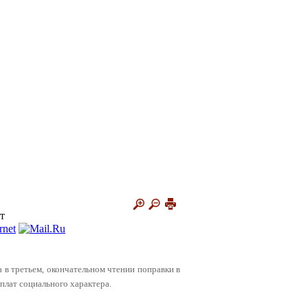
т
а в третьем, окончательном чтении поправки в
плат социального характера.