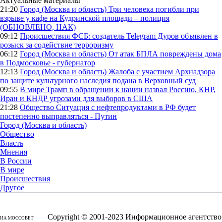
Актуальные материалы
21:20
Город (Москва и область)
Три человека погибли при
взрыве у кафе на Кудринской площади – полиция
(ОБНОВЛЕНО, НАК)
09:12
Происшествия
ФСБ: создатель Telegram Дуров объявлен в
розыск за содействие терроризму
06:12
Город (Москва и область)
От атак БПЛА повреждены дома
в Подмосковье - губернатор
12:13
Город (Москва и область)
Жалоба с участием Архнадзора
по защите культурного наследия подана в Верховный суд
09:55
В мире
Трамп в обращении к нации назвал Россию, КНР,
Иран и КНДР угрозами для выборов в США
21:28
Общество
Ситуация с нефтепродуктами в РФ будет
постепенно выправляться - Путин
Город (Москва и область)
Общество
Власть
Мнения
В России
В мире
Происшествия
Другое
Copyright © 2001-2023 Информационное агентство
ИА МОССОВЕТ