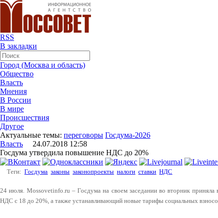
RSS
В закладки
Город (Москва и область)
Общество
Власть
Мнения
В России
В мире
Происшествия
Другое
Актуальные темы:
переговоры
Госдума-2026
Власть
24.07.2018 12:58
Госдума утвердила повышение НДС до 20%
Теги:
Госдума
законы
законопроекты
налоги
ставки
НДС
24 июля. Mossovetinfo.ru – Госдума на своем заседании во вторник принял
НДС с 18 до 20%, а также устанавливающий новые тарифы социальных взносо