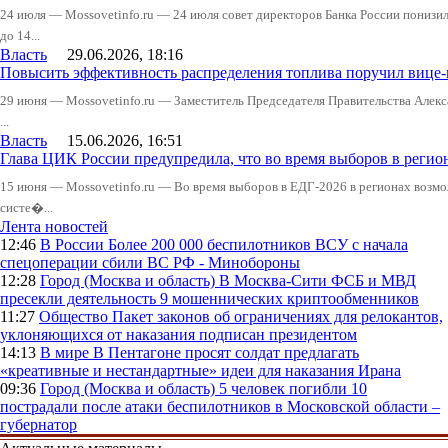
24 июля — Mossovetinfo.ru — 24 июля совет директоров Банка России понизи
до 14...
Власть
29.06.2026, 18:16
Повысить эффективность распределения топлива поручил вице
29 июня — Mossovetinfo.ru — Заместитель Председателя Правительства Алекс
...
Власть
15.06.2026, 16:51
Глава ЦИК России предупредила, что во время выборов в реги
15 июня — Mossovetinfo.ru — Во время выборов в ЕДГ-2026 в регионах возмо
систе�...
Лента новостей
12:46
В России
Более 200 000 беспилотников ВСУ с начала
спецоперации сбили ВС РФ - Минобороны
12:28
Город (Москва и область)
В Москва-Сити ФСБ и МВД
пресекли деятельность 9 мошеннических криптообменников
11:27
Общество
Пакет законов об ограничениях для релокантов,
уклоняющихся от наказания подписан президентом
14:13
В мире
В Пентагоне просят солдат предлагать
«креативные и нестандартные» идеи для наказания Ирана
09:36
Город (Москва и область)
5 человек погибли 10
пострадали после атаки беспилотников в Московской области –
губернатор