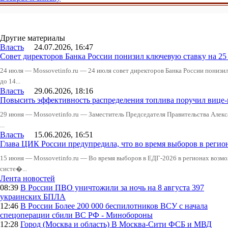
Другие материалы
Власть
24.07.2026, 16:47
Совет директоров Банка России понизил ключевую ставку на 2
24 июля — Mossovetinfo.ru — 24 июля совет директоров Банка России понизи
до 14...
Власть
29.06.2026, 18:16
Повысить эффективность распределения топлива поручил вице
29 июня — Mossovetinfo.ru — Заместитель Председателя Правительства Алекс
...
Власть
15.06.2026, 16:51
Глава ЦИК России предупредила, что во время выборов в реги
15 июня — Mossovetinfo.ru — Во время выборов в ЕДГ-2026 в регионах возмо
систе�...
Лента новостей
08:39
В России
ПВО уничтожили за ночь на 8 августа 397
украинских БПЛА
12:46
В России
Более 200 000 беспилотников ВСУ с начала
спецоперации сбили ВС РФ - Минобороны
12:28
Город (Москва и область)
В Москва-Сити ФСБ и МВД