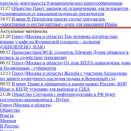
пресекли деятельность 9 мошеннических криптообменников
11:27
Общество
Пакет законов об ограничениях для релокантов,
уклоняющихся от наказания подписан президентом
14:13
В мире
В Пентагоне просят солдат предлагать
«креативные и нестандартные» идеи для наказания Ирана
Актуальные материалы
21:20
Город (Москва и область)
Три человека погибли при
взрыве у кафе на Кудринской площади – полиция
(ОБНОВЛЕНО, НАК)
09:12
Происшествия
ФСБ: создатель Telegram Дуров объявлен в
розыск за содействие терроризму
06:12
Город (Москва и область)
От атак БПЛА повреждены дома
в Подмосковье - губернатор
12:13
Город (Москва и область)
Жалоба с участием Архнадзора
по защите культурного наследия подана в Верховный суд
09:55
В мире
Трамп в обращении к нации назвал Россию, КНР,
Иран и КНДР угрозами для выборов в США
21:28
Общество
Ситуация с нефтепродуктами в РФ будет
постепенно выправляться - Путин
Город (Москва и область)
Общество
Власть
Мнения
В России