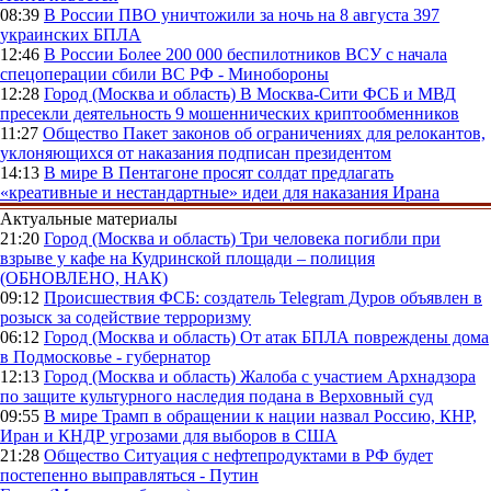
08:39
В России
ПВО уничтожили за ночь на 8 августа 397
украинских БПЛА
12:46
В России
Более 200 000 беспилотников ВСУ с начала
спецоперации сбили ВС РФ - Минобороны
12:28
Город (Москва и область)
В Москва-Сити ФСБ и МВД
пресекли деятельность 9 мошеннических криптообменников
11:27
Общество
Пакет законов об ограничениях для релокантов,
уклоняющихся от наказания подписан президентом
14:13
В мире
В Пентагоне просят солдат предлагать
«креативные и нестандартные» идеи для наказания Ирана
Актуальные материалы
21:20
Город (Москва и область)
Три человека погибли при
взрыве у кафе на Кудринской площади – полиция
(ОБНОВЛЕНО, НАК)
09:12
Происшествия
ФСБ: создатель Telegram Дуров объявлен в
розыск за содействие терроризму
06:12
Город (Москва и область)
От атак БПЛА повреждены дома
в Подмосковье - губернатор
12:13
Город (Москва и область)
Жалоба с участием Архнадзора
по защите культурного наследия подана в Верховный суд
09:55
В мире
Трамп в обращении к нации назвал Россию, КНР,
Иран и КНДР угрозами для выборов в США
21:28
Общество
Ситуация с нефтепродуктами в РФ будет
постепенно выправляться - Путин