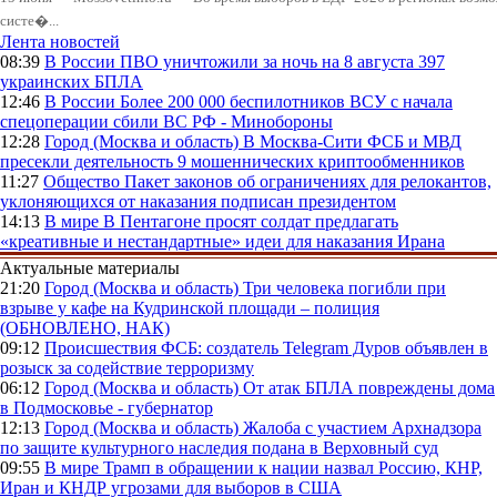
систе�...
Лента новостей
08:39
В России
ПВО уничтожили за ночь на 8 августа 397
украинских БПЛА
12:46
В России
Более 200 000 беспилотников ВСУ с начала
спецоперации сбили ВС РФ - Минобороны
12:28
Город (Москва и область)
В Москва-Сити ФСБ и МВД
пресекли деятельность 9 мошеннических криптообменников
11:27
Общество
Пакет законов об ограничениях для релокантов,
уклоняющихся от наказания подписан президентом
14:13
В мире
В Пентагоне просят солдат предлагать
«креативные и нестандартные» идеи для наказания Ирана
Актуальные материалы
21:20
Город (Москва и область)
Три человека погибли при
взрыве у кафе на Кудринской площади – полиция
(ОБНОВЛЕНО, НАК)
09:12
Происшествия
ФСБ: создатель Telegram Дуров объявлен в
розыск за содействие терроризму
06:12
Город (Москва и область)
От атак БПЛА повреждены дома
в Подмосковье - губернатор
12:13
Город (Москва и область)
Жалоба с участием Архнадзора
по защите культурного наследия подана в Верховный суд
09:55
В мире
Трамп в обращении к нации назвал Россию, КНР,
Иран и КНДР угрозами для выборов в США