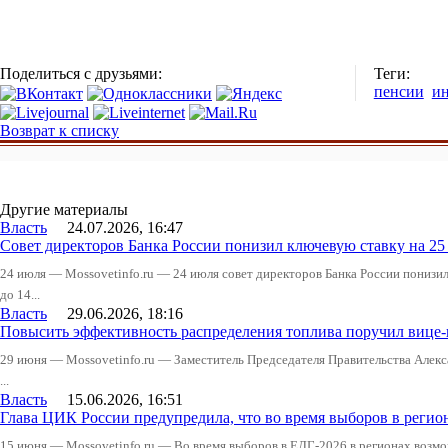
Поделиться с друзьями:
Теги:
пенсии
ин
Возврат к списку
Другие материалы
Власть
24.07.2026, 16:47
Совет директоров Банка России понизил ключевую ставку на 2
24 июля — Mossovetinfo.ru — 24 июля совет директоров Банка России понизи
до 14...
Власть
29.06.2026, 18:16
Повысить эффективность распределения топлива поручил вице
29 июня — Mossovetinfo.ru — Заместитель Председателя Правительства Алекс
...
Власть
15.06.2026, 16:51
Глава ЦИК России предупредила, что во время выборов в реги
15 июня — Mossovetinfo.ru — Во время выборов в ЕДГ-2026 в регионах возмо