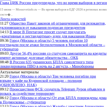
Глава ЦИК России предупредила, что во время выборов в реги
15 июня — Mossovetinfo.ru — Во время выборов в ЕДГ-2026 в регионах возмо
систе�...
Лента новостей
11:27
Общество
Пакет законов об ограничениях для релокантов,
уклоняющихся от наказания подписан президентом
14:13
В мире
В Пентагоне просят солдат предлагать
«креативные и нестандартные» идеи для наказания Ирана
09:36
Город (Москва и область)
5 человек погибли 10
пострадали после атаки беспилотников в Московской области –
губернатор
09:03
Другое
56,4% россиян со статусом самозапрета на кредиты
имеют активные долговые обязательства - ОКБ
08:48
В России
635 украинских БПЛА самолетного типа
ликвидированы ПВО в ночь на 2 августа, - Минобороны
Актуальные материалы
21:20
Город (Москва и область)
Три человека погибли при
взрыве у кафе на Кудринской площади – полиция
(ОБНОВЛЕНО, НАК)
09:12
Происшествия
ФСБ: создатель Telegram Дуров объявлен в
розыск за содействие терроризму
06:12
Город (Москва и область)
От атак БПЛА повреждены дома
в Подмосковье - губернатор
12:13
Город (Москва и область)
Жалоба с участием Архнадзора