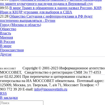
по защите культурного наследия подана в Верховный суд
09:55
В мире
Трамп в обращении к нации назвал Россию, КНР,
Иран и КНДР угрозами для выборов в США
21:28
Общество
Ситуация с нефтепродуктами в РФ будет
постепенно выправляться - Путин
Город (Москва и область)
Общество
Власть
Мнения
В России
В мире
Происшествия
Другое
Copyright © 2001-2023 Информационное агентство
ИА МОССОВЕТ
МОССОВЕТ, Свидетельство о регистрации СМИ Эл 77-4353
от 02.02.2001 При перепечатке и цитировании ссылка и
гиперссылка на ИА МОССОВЕТ обязательна. Почтовый адрес:
125009, Москва, ул. Тверская, 7, а/я 71, Моссовет Телефон: +7
903 772 39 20 E-mail:
info@mossovetinfo.ru
RSS
В закладки