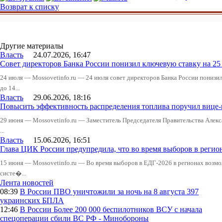
Возврат к списку
Другие материалы
Власть
24.07.2026, 16:47
Совет директоров Банка России понизил ключевую ставку на 2
24 июля — Mossovetinfo.ru — 24 июля совет директоров Банка России понизи
до 14...
Власть
29.06.2026, 18:16
Повысить эффективность распределения топлива поручил вице
29 июня — Mossovetinfo.ru — Заместитель Председателя Правительства Алекс
...
Власть
15.06.2026, 16:51
Глава ЦИК России предупредила, что во время выборов в реги
15 июня — Mossovetinfo.ru — Во время выборов в ЕДГ-2026 в регионах возмо
систе�...
Лента новостей
08:39
В России
ПВО уничтожили за ночь на 8 августа 397
украинских БПЛА
12:46
В России
Более 200 000 беспилотников ВСУ с начала
спецоперации сбили ВС РФ - Минобороны