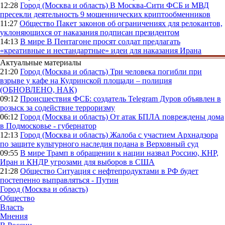
12:28
Город (Москва и область)
В Москва-Сити ФСБ и МВД
пресекли деятельность 9 мошеннических криптообменников
11:27
Общество
Пакет законов об ограничениях для релокантов,
уклоняющихся от наказания подписан президентом
14:13
В мире
В Пентагоне просят солдат предлагать
«креативные и нестандартные» идеи для наказания Ирана
Актуальные материалы
21:20
Город (Москва и область)
Три человека погибли при
взрыве у кафе на Кудринской площади – полиция
(ОБНОВЛЕНО, НАК)
09:12
Происшествия
ФСБ: создатель Telegram Дуров объявлен в
розыск за содействие терроризму
06:12
Город (Москва и область)
От атак БПЛА повреждены дома
в Подмосковье - губернатор
12:13
Город (Москва и область)
Жалоба с участием Архнадзора
по защите культурного наследия подана в Верховный суд
09:55
В мире
Трамп в обращении к нации назвал Россию, КНР,
Иран и КНДР угрозами для выборов в США
21:28
Общество
Ситуация с нефтепродуктами в РФ будет
постепенно выправляться - Путин
Город (Москва и область)
Общество
Власть
Мнения