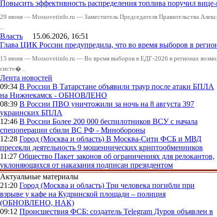
Повысить эффективность распределения топлива поручил вице
29 июня — Mossovetinfo.ru — Заместитель Председателя Правительства Алекс
...
Власть
15.06.2026, 16:51
Глава ЦИК России предупредила, что во время выборов в реги
15 июня — Mossovetinfo.ru — Во время выборов в ЕДГ-2026 в регионах возмо
систе�...
Лента новостей
09:34
В России
В Татарстане объявили траур после атаки БПЛА
на Нижнекамск - ОБНОВЛЕНО
08:39
В России
ПВО уничтожили за ночь на 8 августа 397
украинских БПЛА
12:46
В России
Более 200 000 беспилотников ВСУ с начала
спецоперации сбили ВС РФ - Минобороны
12:28
Город (Москва и область)
В Москва-Сити ФСБ и МВД
пресекли деятельность 9 мошеннических криптообменников
11:27
Общество
Пакет законов об ограничениях для релокантов,
уклоняющихся от наказания подписан президентом
Актуальные материалы
21:20
Город (Москва и область)
Три человека погибли при
взрыве у кафе на Кудринской площади – полиция
(ОБНОВЛЕНО, НАК)
09:12
Происшествия
ФСБ: создатель Telegram Дуров объявлен в