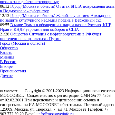
розыск за содействие терроризму
06:12
Город (Москва и область)
От атак БПЛА повреждены дома
в Подмосковье - губернатор
12:13
Город (Москва и область)
Жалоба с участием Архнадзора
по защите культурного наследия подана в Верховный суд
09:55
В мире
Трамп в обращении к нации назвал Россию, КНР,
Иран и КНДР угрозами для выборов в США
21:28
Общество
Ситуация с нефтепродуктами в РФ будет
постепенно выправляться - Путин
Город (Москва и область)
Общество
Власть
Мнения
В России
В мире
Происшествия
Другое
Copyright © 2001-2023 Информационное агентство
ИА МОССОВЕТ
МОССОВЕТ, Свидетельство о регистрации СМИ Эл 77-4353
от 02.02.2001 При перепечатке и цитировании ссылка и
гиперссылка на ИА МОССОВЕТ обязательна. Почтовый адрес:
125009, Москва, ул. Тверская, 7, а/я 71, Моссовет Телефон: +7
903 772 39 20 E-mail:
info@mossovetinfo.ru