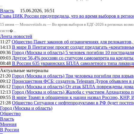
...
Власть
15.06.2026, 16:51
Глава ЦИК России предупредила, что во время выборов в реги
15 июня — Mossovetinfo.ru — Во время выборов в ЕДГ-2026 в регионах возмо
систе�...
Лента новостей
11:27
Общество
Пакет законов об ограничениях для релокантов
14:13
В мире
В Пентагоне просят солдат предлагать «креативны
09:36
Город (Москва и область)
5 человек погибли 10 пострадал
09:03
Другое
56,4% россиян со статусом самозапрета на кредит
08:48
В России
635 украинских БПЛА самолетного типа ликвиди
Актуальные материалы
21:20
Город (Москва и область)
Три человека погибли при взры
09:12
Происшествия
ФСБ: создатель Telegram Дуров объявлен в 
06:12
Город (Москва и область)
От атак БПЛА повреждены дома 
12:13
Город (Москва и область)
Жалоба с участием Архнадзора п
09:55
В мире
Трамп в обращении к нации назвал Россию, КНР,
21:28
Общество
Ситуация с нефтепродуктами в РФ будет постеп
Город (Москва и область)
Общество
Власть
Мнения
В России