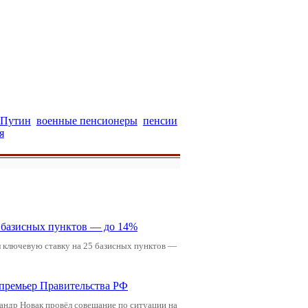
 Путин
военные пенсионеры
пенсии
я
5 базисных пунктов — до 14%
л ключевую ставку на 25 базисных пунктов —
-премьер Правительства РФ
андр Новак провёл совещание по ситуации на