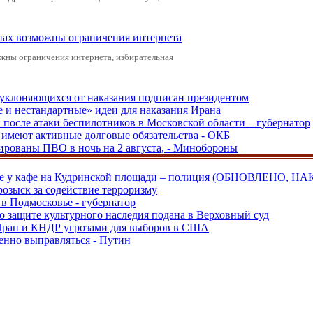
онах возможны ограничения интернета
жны ограничения интернета, избирательная
, уклоняющихся от наказания подписан президентом
е и нестандартные» идеи для наказания Ирана
и после атаки беспилотников в Московской области – губернатор
ы имеют активные долговые обязательства - ОКБ
рованы ПВО в ночь на 2 августа, - Минобороны
ве у кафе на Кудринской площади – полиция (ОБНОВЛЕНО, НА
розыск за содействие терроризму
в Подмосковье - губернатор
о защите культурного наследия подана в Верховный суд
 Иран и КНДР угрозами для выборов в США
енно выправляться - Путин