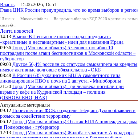
Власть
15.06.2026, 16:51
Глава ЦИК России предупредила, что во время выборов в реги
15 июня — Mossovetinfo.ru — Во время выборов в ЕДГ-2026 в регионах возмо
систе�...
Лента новостей
14:13
В мире
В Пентагоне просят солдат предлагать
«креативные и нестандартные» идеи для наказания Ирана
09:36
Город (Москва и область)
5 человек погибли 10
пострадали после атаки беспилотников в Московской области –
губернатор
09:03
Другое
56,4% россиян со статусом самозапрета на кредиты
имеют активные долговые обязательства - ОКБ
08:48
В России
635 украинских БПЛА самолетного типа
ликвидированы ПВО в ночь на 2 августа, - Минобороны
21:20
Город (Москва и область)
Три человека погибли при
взрыве у кафе на Кудринской площади – полиция
(ОБНОВЛЕНО, НАК)
Актуальные материалы
09:12
Происшествия
ФСБ: создатель Telegram Дуров объявлен в
розыск за содействие терроризму
06:12
Город (Москва и область)
От атак БПЛА повреждены дома
в Подмосковье - губернатор
12:13
Город (Москва и область)
Жалоба с участием Архнадзора