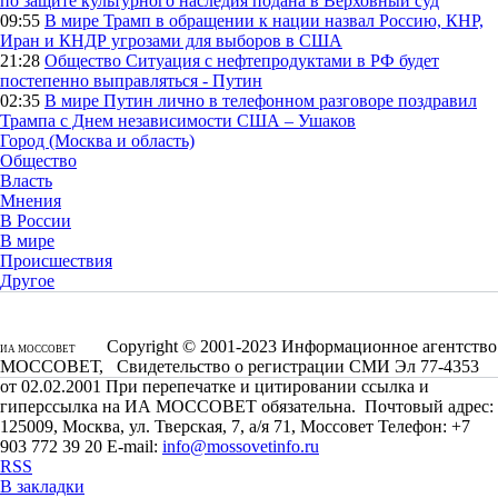
по защите культурного наследия подана в Верховный суд
09:55
В мире
Трамп в обращении к нации назвал Россию, КНР,
Иран и КНДР угрозами для выборов в США
21:28
Общество
Ситуация с нефтепродуктами в РФ будет
постепенно выправляться - Путин
02:35
В мире
Путин лично в телефонном разговоре поздравил
Трампа с Днем независимости США – Ушаков
Город (Москва и область)
Общество
Власть
Мнения
В России
В мире
Происшествия
Другое
Copyright © 2001-2023 Информационное агентство
ИА МОССОВЕТ
МОССОВЕТ, Свидетельство о регистрации СМИ Эл 77-4353
от 02.02.2001 При перепечатке и цитировании ссылка и
гиперссылка на ИА МОССОВЕТ обязательна. Почтовый адрес:
125009, Москва, ул. Тверская, 7, а/я 71, Моссовет Телефон: +7
903 772 39 20 E-mail:
info@mossovetinfo.ru
RSS
В закладки