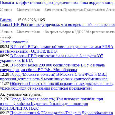
Повысить эффективность распределения топлива поручил вице
29 июня — Mossovetinfo.ru — Заместитель Председателя Правительства Алекс
...
Власть
15.06.2026, 16:51
Глава ЦИК России предупредила, что во время выборов в реги
15 июня — Mossovetinfo.ru — Во время выборов в ЕДГ-2026 в регионах возмо
систе�...
Лента новостей
09:34
В России
В Татарстане объявили траур после атаки БПЛА
на Нижнекамск - ОБНОВЛЕНО
08:39
В России
ПВО уничтожили за ночь на 8 августа 397
украинских БПЛА
12:46
В России
Более 200 000 беспилотников ВСУ с начала
спецоперации сбили ВС РФ - Минобороны
12:28
Город (Москва и область)
В Москва-Сити ФСБ и МВД
пресекли деятельность 9 мошеннических криптообменников
11:27
Общество
Пакет законов об ограничениях для релокантов,
уклоняющихся от наказания подписан президентом
Актуальные материалы
21:20
Город (Москва и область)
Три человека погибли при
взрыве у кафе на Кудринской площади – полиция
(ОБНОВЛЕНО, НАК)
09:12
Происшествия
ФСБ: создатель Telegram Дуров объявлен в