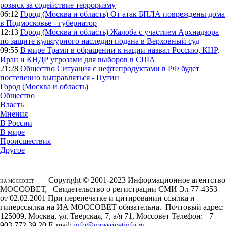
розыск за содействие терроризму
06:12
Город (Москва и область)
От атак БПЛА повреждены дома
в Подмосковье - губернатор
12:13
Город (Москва и область)
Жалоба с участием Архнадзора
по защите культурного наследия подана в Верховный суд
09:55
В мире
Трамп в обращении к нации назвал Россию, КНР,
Иран и КНДР угрозами для выборов в США
21:28
Общество
Ситуация с нефтепродуктами в РФ будет
постепенно выправляться - Путин
Город (Москва и область)
Общество
Власть
Мнения
В России
В мире
Происшествия
Другое
Copyright © 2001-2023 Информационное агентство
ИА МОССОВЕТ
МОССОВЕТ, Свидетельство о регистрации СМИ Эл 77-4353
от 02.02.2001 При перепечатке и цитировании ссылка и
гиперссылка на ИА МОССОВЕТ обязательна. Почтовый адрес:
125009, Москва, ул. Тверская, 7, а/я 71, Моссовет Телефон: +7
903 772 39 20 E-mail:
info@mossovetinfo.ru