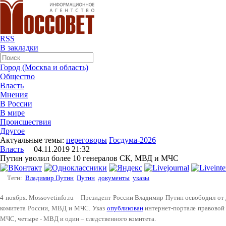
RSS
В закладки
Город (Москва и область)
Общество
Власть
Мнения
В России
В мире
Происшествия
Другое
Актуальные темы:
переговоры
Госдума-2026
Власть
04.11.2019 21:32
Путин уволил более 10 генералов СК, МВД и МЧС
Теги:
Владимир Путин
Путин
документы
указы
4 ноября. Mossovetinfo.ru – Президент России Владимир Путин освободил от
комитета России, МВД и МЧС. Указ
опубликован
интернет-портале правовой
МЧС, четыре - МВД и один – следственного комитета.