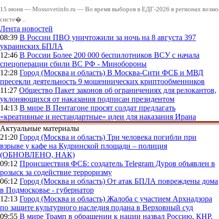
15 июня — Mossovetinfo.ru — Во время выборов в ЕДГ-2026 в регионах возмо
систе�...
Лента новостей
08:39
В России
ПВО уничтожили за ночь на 8 августа 397
украинских БПЛА
12:46
В России
Более 200 000 беспилотников ВСУ с начала
спецоперации сбили ВС РФ - Минобороны
12:28
Город (Москва и область)
В Москва-Сити ФСБ и МВД
пресекли деятельность 9 мошеннических криптообменников
11:27
Общество
Пакет законов об ограничениях для релокантов,
уклоняющихся от наказания подписан президентом
14:13
В мире
В Пентагоне просят солдат предлагать
«креативные и нестандартные» идеи для наказания Ирана
Актуальные материалы
21:20
Город (Москва и область)
Три человека погибли при
взрыве у кафе на Кудринской площади – полиция
(ОБНОВЛЕНО, НАК)
09:12
Происшествия
ФСБ: создатель Telegram Дуров объявлен в
розыск за содействие терроризму
06:12
Город (Москва и область)
От атак БПЛА повреждены дома
в Подмосковье - губернатор
12:13
Город (Москва и область)
Жалоба с участием Архнадзора
по защите культурного наследия подана в Верховный суд
09:55
В мире
Трамп в обращении к нации назвал Россию, КНР,