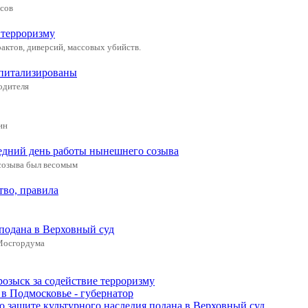
усов
 терроризму
актов, диверсий, массовых убийств.
спитализированы
одителя
ин
едний день работы нынешнего созыва
 созыва был весомым
тво, правила
 подана в Верховный суд
 Мосгордума
розыск за содействие терроризму
в Подмосковье - губернатор
о защите культурного наследия подана в Верховный суд