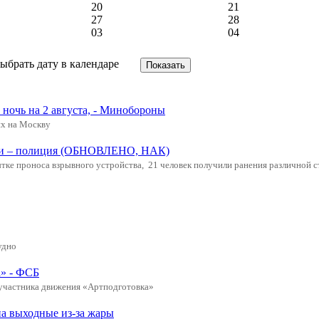
20
21
27
28
03
04
ночь на 2 августа, - Минобороны
х на Москву
щади – полиция (ОБНОВЛЕНО, НАК)
ке проноса взрывного устройства, 21 человек получили ранения различной с
удно
а» - ФСБ
 участника движения «Артподготовка»
а выходные из-за жары