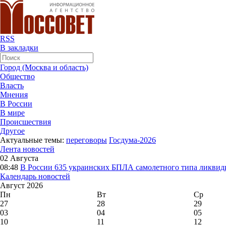
RSS
В закладки
Город (Москва и область)
Общество
Власть
Мнения
В России
В мире
Происшествия
Другое
Актуальные темы:
переговоры
Госдума-2026
Лента новостей
02 Августа
08:48
В России
635 украинских БПЛА самолетного типа ликвиди
Календарь новостей
Август 2026
Пн
Вт
Ср
27
28
29
03
04
05
10
11
12