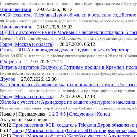
С понедельника, 3 августа, в столичном регионе будет прохладнее на 3-5 град
Происшествия
29.07.2026, 09:12
ФСБ: создатель Telegram Дуров объявлен в розыск за содействие
ФСБ: администрация Telegram не удаляет каналы и боты, используемые для тер
Происшествия
28.07.2026, 15:03
В ДТП с автобусом на юге Москвы 17 человек пострадали, 5 го
Причиной ДТП с автобусом на юге Москвы могло стать ухудшение здоровья в
Город (Москва и область)
28.07.2026, 06:12
От атак БПЛА повреждены дома в Подмосковье - губернатор
Более 80 БПЛА, летевших на Москву уничтожено рано утром 28 июля - Собян
Общество
27.07.2026, 15:15
Встреча депутатов Госдумы с Путиным прошла в Кремле в посл
Путин поблагодарил депутатов и отметил, что вклад всех фракций уходящего
Другое
27.07.2026, 12:36
Как обезопасить банковские карты и онлайн-платежи – Роскачес
Безопасность — это не суперсложные шифры, а простые цифровые привычки
Город (Москва и область)
27.07.2026, 12:13
Жалоба с участием Архнадзора по защите культурного наследия
Ответчиками выступают мэр Москвы Сергей Собянин, подписавший закон, и
Начало | Предыдущая |
1
2
3
4
5
|
Следующая
|
Конец
Актуальные материалы
09:12
Происшествия
ФСБ: создатель Telegram Дуров объявлен в 
06:12
Город (Москва и область)
От атак БПЛА повреждены дома 
12:13
Город (Москва и область)
Жалоба с участием Архнадзора п