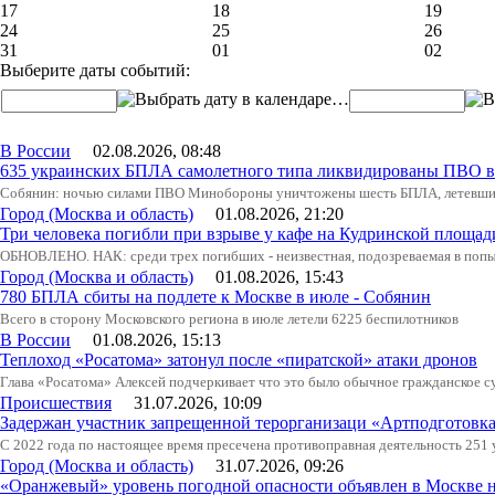
17
18
19
24
25
26
31
01
02
Выберите даты событий:
…
В России
02.08.2026, 08:48
635 украинских БПЛА самолетного типа ликвидированы ПВО в 
Собянин: ночью силами ПВО Минобороны уничтожены шесть БПЛА, летевши
Город (Москва и область)
01.08.2026, 21:20
Три человека погибли при взрыве у кафе на Кудринской пло
ОБНОВЛЕНО. НАК: среди трех погибших - неизвестная, подозреваемая в попыт
Город (Москва и область)
01.08.2026, 15:43
780 БПЛА сбиты на подлете к Москве в июле - Собянин
Всего в сторону Московского региона в июле летели 6225 беспилотников
В России
01.08.2026, 15:13
Теплоход «Росатома» затонул после «пиратской» атаки дронов
Глава «Росатома» Алексей подчеркивает что это было обычное гражданское с
Происшествия
31.07.2026, 10:09
Задержан участник запрещенной терорганизаци «Артподготовк
С 2022 года по настоящее время пресечена противоправная деятельность 251
Город (Москва и область)
31.07.2026, 09:26
«Оранжевый» уровень погодной опасности объявлен в Москве н