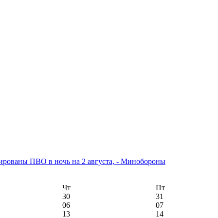
рованы ПВО в ночь на 2 августа, - Минобороны
Чт
Пт
30
31
06
07
13
14