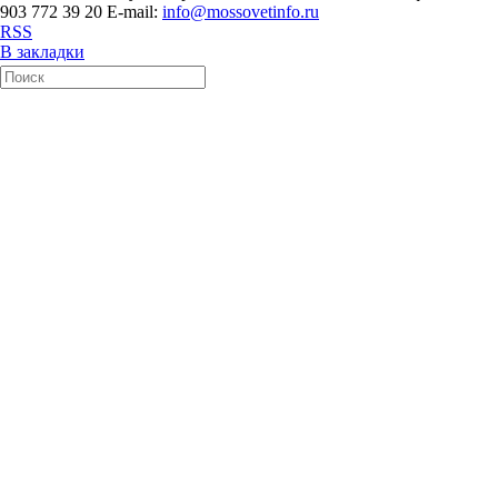
903 772 39 20 E-mail:
info@mossovetinfo.ru
RSS
В закладки