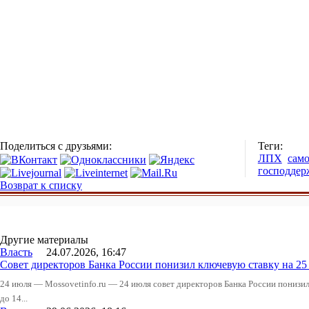
Поделиться с друзьями:
Теги:
ЛПХ
сам
господдер
Возврат к списку
Другие материалы
Власть
24.07.2026, 16:47
Совет директоров Банка России понизил ключевую ставку на 2
24 июля — Mossovetinfo.ru — 24 июля совет директоров Банка России понизи
до 14...