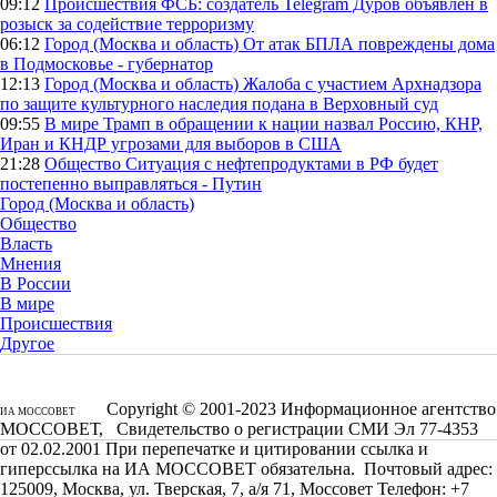
09:12
Происшествия
ФСБ: создатель Telegram Дуров объявлен в
розыск за содействие терроризму
06:12
Город (Москва и область)
От атак БПЛА повреждены дома
в Подмосковье - губернатор
12:13
Город (Москва и область)
Жалоба с участием Архнадзора
по защите культурного наследия подана в Верховный суд
09:55
В мире
Трамп в обращении к нации назвал Россию, КНР,
Иран и КНДР угрозами для выборов в США
21:28
Общество
Ситуация с нефтепродуктами в РФ будет
постепенно выправляться - Путин
Город (Москва и область)
Общество
Власть
Мнения
В России
В мире
Происшествия
Другое
Copyright © 2001-2023 Информационное агентство
ИА МОССОВЕТ
МОССОВЕТ, Свидетельство о регистрации СМИ Эл 77-4353
от 02.02.2001 При перепечатке и цитировании ссылка и
гиперссылка на ИА МОССОВЕТ обязательна. Почтовый адрес:
125009, Москва, ул. Тверская, 7, а/я 71, Моссовет Телефон: +7