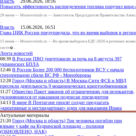
Власть
29.06.2026, 18:16
Повысить эффективность распределения топлива поручил вице
29 июня — Mossovetinfo.ru — Заместитель Председателя Правительства Алекс
...
Власть
15.06.2026, 16:51
Глава ЦИК России предупредила, что во время выборов в реги
15 июня — Mossovetinfo.ru — Во время выборов в ЕДГ-2026 в регионах возмо
систе�...
Лента новостей
08:39
В России
ПВО уничтожили за ночь на 8 августа 397
украинских БПЛА
12:46
В России
Более 200 000 беспилотников ВСУ с начала
спецоперации сбили ВС РФ - Минобороны
12:28
Город (Москва и область)
В Москва-Сити ФСБ и МВД
пресекли деятельность 9 мошеннических криптообменников
11:27
Общество
Пакет законов об ограничениях для релокантов,
уклоняющихся от наказания подписан президентом
14:13
В мире
В Пентагоне просят солдат предлагать
«креативные и нестандартные» идеи для наказания Ирана
Актуальные материалы
21:20
Город (Москва и область)
Три человека погибли при
взрыве у кафе на Кудринской площади – полиция
(ОБНОВЛЕНО, НАК)