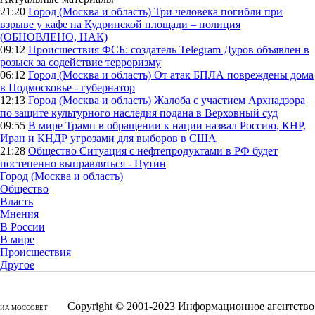
21:20
Город (Москва и область)
Три человека погибли при
взрыве у кафе на Кудринской площади – полиция
(ОБНОВЛЕНО, НАК)
09:12
Происшествия
ФСБ: создатель Telegram Дуров объявлен в
розыск за содействие терроризму
06:12
Город (Москва и область)
От атак БПЛА повреждены дома
в Подмосковье - губернатор
12:13
Город (Москва и область)
Жалоба с участием Архнадзора
по защите культурного наследия подана в Верховный суд
09:55
В мире
Трамп в обращении к нации назвал Россию, КНР,
Иран и КНДР угрозами для выборов в США
21:28
Общество
Ситуация с нефтепродуктами в РФ будет
постепенно выправляться - Путин
Город (Москва и область)
Общество
Власть
Мнения
В России
В мире
Происшествия
Другое
Copyright © 2001-2023 Информационное агентство
ИА МОССОВЕТ