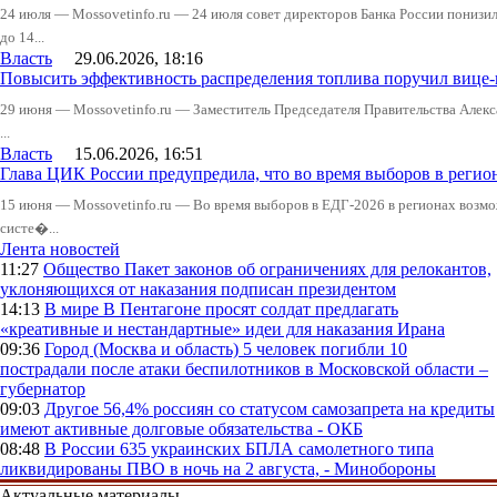
24 июля — Mossovetinfo.ru — 24 июля совет директоров Банка России понизи
до 14...
Власть
29.06.2026, 18:16
Повысить эффективность распределения топлива поручил вице
29 июня — Mossovetinfo.ru — Заместитель Председателя Правительства Алекс
...
Власть
15.06.2026, 16:51
Глава ЦИК России предупредила, что во время выборов в реги
15 июня — Mossovetinfo.ru — Во время выборов в ЕДГ-2026 в регионах возмо
систе�...
Лента новостей
11:27
Общество
Пакет законов об ограничениях для релокантов,
уклоняющихся от наказания подписан президентом
14:13
В мире
В Пентагоне просят солдат предлагать
«креативные и нестандартные» идеи для наказания Ирана
09:36
Город (Москва и область)
5 человек погибли 10
пострадали после атаки беспилотников в Московской области –
губернатор
09:03
Другое
56,4% россиян со статусом самозапрета на кредиты
имеют активные долговые обязательства - ОКБ
08:48
В России
635 украинских БПЛА самолетного типа
ликвидированы ПВО в ночь на 2 августа, - Минобороны
Актуальные материалы