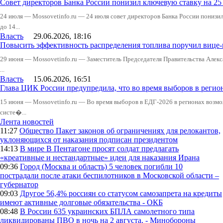
Совет директоров Банка России понизил ключевую ставку на 2
24 июля — Mossovetinfo.ru — 24 июля совет директоров Банка России понизи
до 14...
Власть
29.06.2026, 18:16
Повысить эффективность распределения топлива поручил вице
29 июня — Mossovetinfo.ru — Заместитель Председателя Правительства Алекс
...
Власть
15.06.2026, 16:51
Глава ЦИК России предупредила, что во время выборов в реги
15 июня — Mossovetinfo.ru — Во время выборов в ЕДГ-2026 в регионах возмо
систе�...
Лента новостей
11:27
Общество
Пакет законов об ограничениях для релокантов,
уклоняющихся от наказания подписан президентом
14:13
В мире
В Пентагоне просят солдат предлагать
«креативные и нестандартные» идеи для наказания Ирана
09:36
Город (Москва и область)
5 человек погибли 10
пострадали после атаки беспилотников в Московской области –
губернатор
09:03
Другое
56,4% россиян со статусом самозапрета на кредиты
имеют активные долговые обязательства - ОКБ
08:48
В России
635 украинских БПЛА самолетного типа
ликвидированы ПВО в ночь на 2 августа, - Минобороны