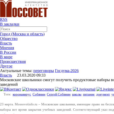
RSS
В закладки
Город (Москва и область)
Общество
Власть
Мнения
В России
В мире
Происшествия
Другое
Актуальные темы:
переговоры
Госдума-2026
Власть
23.03.2020 09:33
Московские школьники смогут получить продуктовые наборы в
заведений
Теги:
коронавирус
Собянин
Сергей Собянин
школы
питание
документ
у
23 марта. Mossovetinfo.ru – Московские школьники, имеющие право на бесп
наборы вот время закрытия учебных заведений. Соответствующий указ по