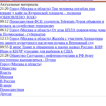
Актуальные материалы
21:20
Город (Москва и область)
Три человека погибли при
взрыве у кафе на Кудринской площади – полиция
(ОБНОВЛЕНО, НАК)
09:12
Происшествия
ФСБ: создатель Telegram Дуров объявлен в
розыск за содействие терроризму
06:12
Город (Москва и область)
От атак БПЛА повреждены дома
в Подмосковье - губернатор
12:13
Город (Москва и область)
Жалоба с участием Архнадзора
по защите культурного наследия подана в Верховный суд
09:55
В мире
Трамп в обращении к нации назвал Россию, КНР,
Иран и КНДР угрозами для выборов в США
21:28
Общество
Ситуация с нефтепродуктами в РФ будет
постепенно выправляться - Путин
Город (Москва и область)
Общество
Власть
Мнения
В России
В мире
Происшествия
Другое