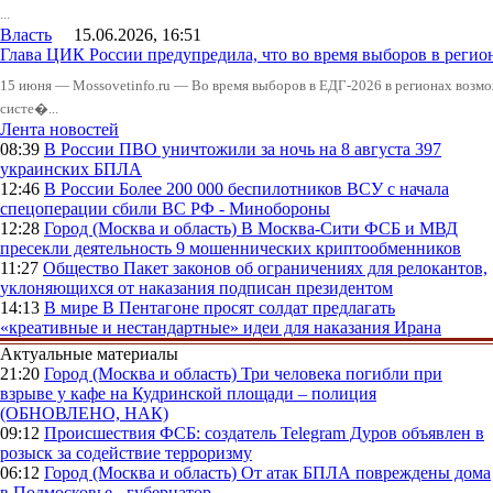
...
Власть
15.06.2026, 16:51
Глава ЦИК России предупредила, что во время выборов в реги
15 июня — Mossovetinfo.ru — Во время выборов в ЕДГ-2026 в регионах возмо
систе�...
Лента новостей
08:39
В России
ПВО уничтожили за ночь на 8 августа 397
украинских БПЛА
12:46
В России
Более 200 000 беспилотников ВСУ с начала
спецоперации сбили ВС РФ - Минобороны
12:28
Город (Москва и область)
В Москва-Сити ФСБ и МВД
пресекли деятельность 9 мошеннических криптообменников
11:27
Общество
Пакет законов об ограничениях для релокантов,
уклоняющихся от наказания подписан президентом
14:13
В мире
В Пентагоне просят солдат предлагать
«креативные и нестандартные» идеи для наказания Ирана
Актуальные материалы
21:20
Город (Москва и область)
Три человека погибли при
взрыве у кафе на Кудринской площади – полиция
(ОБНОВЛЕНО, НАК)
09:12
Происшествия
ФСБ: создатель Telegram Дуров объявлен в
розыск за содействие терроризму
06:12
Город (Москва и область)
От атак БПЛА повреждены дома
в Подмосковье - губернатор