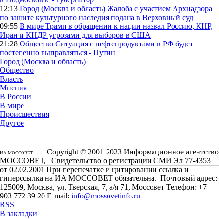
12:13
Город (Москва и область)
Жалоба с участием Архнадзора
по защите культурного наследия подана в Верховный суд
09:55
В мире
Трамп в обращении к нации назвал Россию, КНР,
Иран и КНДР угрозами для выборов в США
21:28
Общество
Ситуация с нефтепродуктами в РФ будет
постепенно выправляться - Путин
Город (Москва и область)
Общество
Власть
Мнения
В России
В мире
Происшествия
Другое
Copyright © 2001-2023 Информационное агентство
ИА МОССОВЕТ
МОССОВЕТ, Свидетельство о регистрации СМИ Эл 77-4353
от 02.02.2001 При перепечатке и цитировании ссылка и
гиперссылка на ИА МОССОВЕТ обязательна. Почтовый адрес:
125009, Москва, ул. Тверская, 7, а/я 71, Моссовет Телефон: +7
903 772 39 20 E-mail:
info@mossovetinfo.ru
RSS
В закладки