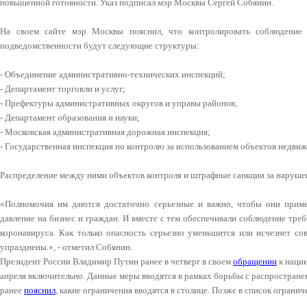
повышенной готовности. Указ подписал мэр Москвы Сергей Собянин.
На своем сайте мэр Москвы пояснил, что контролировать соблюдение
подведомственности будут следующие структуры:
- Объединение административно-технических инспекций;
- Департамент торговли и услуг;
- Префектуры административных округов и управы районов;
- Департамент образования и науки;
- Московская административная дорожная инспекция;
- Государственная инспекция по контролю за использованием объектов недви
Распределение между ними объектов контроля и штрафные санкции за нарушен
«Полномочия им даются достаточно серьезные и важно, чтобы они примен
давление на бизнес и граждан. И вместе с тем обеспечивали соблюдение тр
коронавируса. Как только опасность серьезно уменьшится или исчезнет со
упразднены.», - отметил Собянин.
Президент России Владимир Путин ранее в четверг в своем
обращении
к нации
апреля включительно. Данные меры вводятся в рамках борьбы с распростран
ранее
пояснил
, какие ограничения вводятся в столице. Позже в список ограни