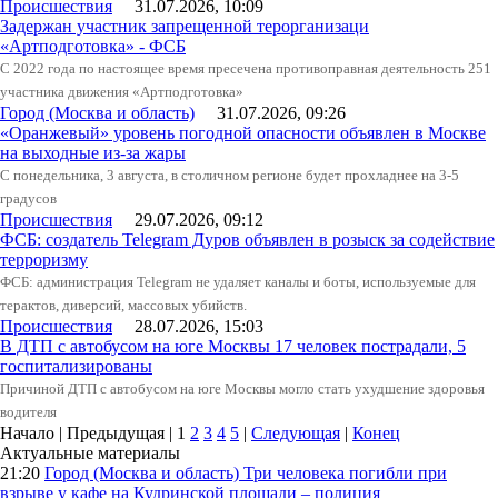
Происшествия
31.07.2026, 10:09
Задержан участник запрещенной терорганизаци
«Артподготовка» - ФСБ
С 2022 года по настоящее время пресечена противоправная деятельность 251
участника движения «Артподготовка»
Город (Москва и область)
31.07.2026, 09:26
«Оранжевый» уровень погодной опасности объявлен в Москве
на выходные из-за жары
С понедельника, 3 августа, в столичном регионе будет прохладнее на 3-5
градусов
Происшествия
29.07.2026, 09:12
ФСБ: создатель Telegram Дуров объявлен в розыск за содействие
терроризму
ФСБ: администрация Telegram не удаляет каналы и боты, используемые для
терактов, диверсий, массовых убийств.
Происшествия
28.07.2026, 15:03
В ДТП с автобусом на юге Москвы 17 человек пострадали, 5
госпитализированы
Причиной ДТП с автобусом на юге Москвы могло стать ухудшение здоровья
водителя
Начало | Предыдущая |
1
2
3
4
5
|
Следующая
|
Конец
Актуальные материалы
21:20
Город (Москва и область)
Три человека погибли при
взрыве у кафе на Кудринской площади – полиция