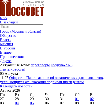
RSS
В закладки
Город (Москва и область)
Общество
Власть
Мнения
В России
В мире
Происшествия
Другое
Актуальные темы:
переговоры
Госдума-2026
Лента новостей
05 Августа
11:27
Общество
Пакет законов об ограничениях для релокантов,
уклоняющихся от наказания подписан президентом
Календарь новостей
Август 2026
Пн
Вт
Ср
Чт
Пт
Сб
Вс
27
28
29
30
31
01
02
03
04
05
06
07
08
09