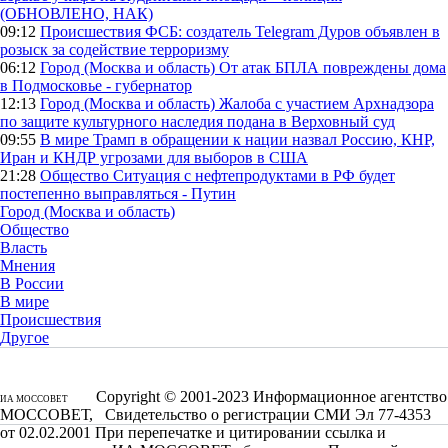
(ОБНОВЛЕНО, НАК)
09:12
Происшествия
ФСБ: создатель Telegram Дуров объявлен в
розыск за содействие терроризму
06:12
Город (Москва и область)
От атак БПЛА повреждены дома
в Подмосковье - губернатор
12:13
Город (Москва и область)
Жалоба с участием Архнадзора
по защите культурного наследия подана в Верховный суд
09:55
В мире
Трамп в обращении к нации назвал Россию, КНР,
Иран и КНДР угрозами для выборов в США
21:28
Общество
Ситуация с нефтепродуктами в РФ будет
постепенно выправляться - Путин
Город (Москва и область)
Общество
Власть
Мнения
В России
В мире
Происшествия
Другое
Copyright © 2001-2023 Информационное агентство
ИА МОССОВЕТ
МОССОВЕТ, Свидетельство о регистрации СМИ Эл 77-4353
от 02.02.2001 При перепечатке и цитировании ссылка и