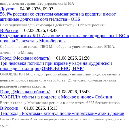
над регионами страны 320 украинских БПЛА
Другое
04.08.2026, 09:03
56,4% россиян со статусом самозапрета на кредиты имеют
активные долговые обязательства - ОКБ
На сегодняшний день самозапрет действует у 21,66 млн россиян
В России
02.08.2026, 08:48
635 украинских БПЛА самолетного типа ликвидированы ПВО в
ночь на 2 августа, - Минобороны
Собянин: ночью силами ПВО Минобороны уничтожены шесть БПЛА,
летевших на Москву
Город (Москва и область)
01.08.2026, 21:20
Три человека погибли при взрыве у кафе на Кудринской
площади – полиция (ОБНОВЛЕНО, НАК)
ОБНОВЛЕНО. НАК: среди трех погибших - неизвестная, подозреваемая в
попытке проноса взрывного устройства, 21 человек получили ранения
различной степени тяжести.
Город (Москва и область)
01.08.2026, 15:43
780 БПЛА сбиты на подлете к Москве в июле - Собянин
Всего в сторону Московского региона в июле летели 6225 беспилотников
В России
01.08.2026, 15:13
Теплоход «Росатома» затонул после «пиратской» атаки дронов
Глава «Росатома» Алексей подчеркивает что это было обычное гражданское
судно