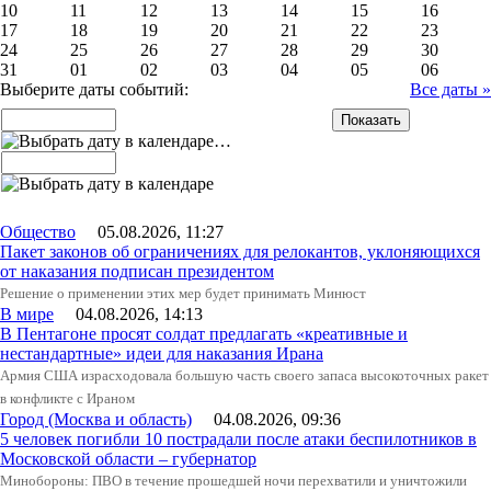
10
11
12
13
14
15
16
17
18
19
20
21
22
23
24
25
26
27
28
29
30
31
01
02
03
04
05
06
Выберите даты событий:
Все даты »
…
Общество
05.08.2026, 11:27
Пакет законов об ограничениях для релокантов, уклоняющихся
от наказания подписан президентом
Решение о применении этих мер будет принимать Минюст
В мире
04.08.2026, 14:13
В Пентагоне просят солдат предлагать «креативные и
нестандартные» идеи для наказания Ирана
Армия США израсходовала большую часть своего запаса высокоточных ракет
в конфликте с Ираном
Город (Москва и область)
04.08.2026, 09:36
5 человек погибли 10 пострадали после атаки беспилотников в
Московской области – губернатор
Минобороны: ПВО в течение прошедшей ночи перехватили и уничтожили