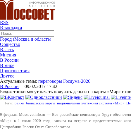
RSS
В закладки
Город (Москва и область)
Общество
Власть
Мнения
В России
В мире
Происшествия
Другое
Актуальные темы:
переговоры
Госдума-2026
В России
09.02.2017 17:42
Бюджетники могут начать получать деньги на карты «Мир» с ию
Теги:
банки
банковские карты
национальная платежная система «Мир»
Це
9 февраля. Mossovetinfo.ru — Все российские пенсионеры будут обеспече
«Мир» к 1 июля 2020 года, заявила на встрече с представителями ассо
Центробанка России Ольга Скоробогатова.