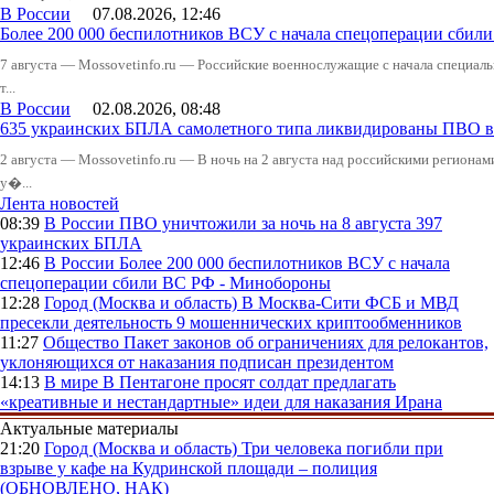
В России
07.08.2026, 12:46
Более 200 000 беспилотников ВСУ с начала спецоперации сби
7 августа — Mossovetinfo.ru — Российские военнослужащие с начала специал
т...
В России
02.08.2026, 08:48
635 украинских БПЛА самолетного типа ликвидированы ПВО в 
2 августа — Mossovetinfo.ru — В ночь на 2 августа над российскими регион
у�...
Лента новостей
08:39
В России
ПВО уничтожили за ночь на 8 августа 397
украинских БПЛА
12:46
В России
Более 200 000 беспилотников ВСУ с начала
спецоперации сбили ВС РФ - Минобороны
12:28
Город (Москва и область)
В Москва-Сити ФСБ и МВД
пресекли деятельность 9 мошеннических криптообменников
11:27
Общество
Пакет законов об ограничениях для релокантов,
уклоняющихся от наказания подписан президентом
14:13
В мире
В Пентагоне просят солдат предлагать
«креативные и нестандартные» идеи для наказания Ирана
Актуальные материалы
21:20
Город (Москва и область)
Три человека погибли при
взрыве у кафе на Кудринской площади – полиция
(ОБНОВЛЕНО, НАК)