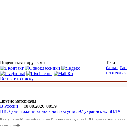
Поделиться с друзьями:
Теги:
банки
бан
платежная
Возврат к списку
Другие материалы
В России
08.08.2026, 08:39
ПВО уничтожили за ночь на 8 августа 397 украинских БПЛА
8 августа — Mossovetinfo.ru — Российские средства ПВО перехватили и уничт
акваторие�...