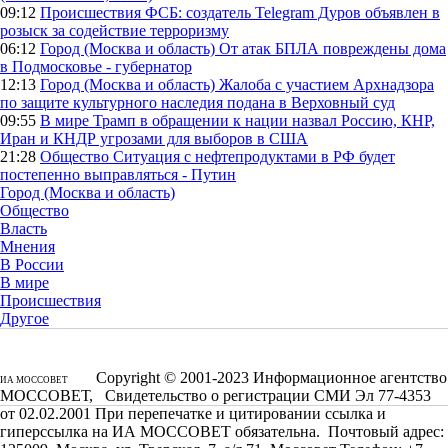
09:12
Происшествия
ФСБ: создатель Telegram Дуров объявлен в
розыск за содействие терроризму
06:12
Город (Москва и область)
От атак БПЛА повреждены дома
в Подмосковье - губернатор
12:13
Город (Москва и область)
Жалоба с участием Архнадзора
по защите культурного наследия подана в Верховный суд
09:55
В мире
Трамп в обращении к нации назвал Россию, КНР,
Иран и КНДР угрозами для выборов в США
21:28
Общество
Ситуация с нефтепродуктами в РФ будет
постепенно выправляться - Путин
Город (Москва и область)
Общество
Власть
Мнения
В России
В мире
Происшествия
Другое
Copyright © 2001-2023 Информационное агентство
ИА МОССОВЕТ
МОССОВЕТ, Свидетельство о регистрации СМИ Эл 77-4353
от 02.02.2001 При перепечатке и цитировании ссылка и
гиперссылка на ИА МОССОВЕТ обязательна. Почтовый адрес: