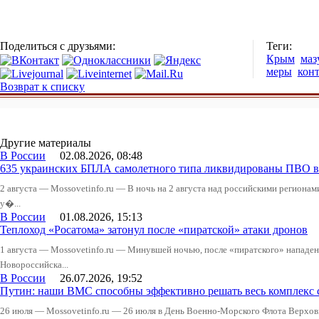
Поделиться с друзьями:
Теги:
Крым
маз
меры
кон
Возврат к списку
Другие материалы
В России
02.08.2026, 08:48
635 украинских БПЛА самолетного типа ликвидированы ПВО в 
2 августа — Mossovetinfo.ru — В ночь на 2 августа над российскими регион
у�...
В России
01.08.2026, 15:13
Теплоход «Росатома» затонул после «пиратской» атаки дронов
1 августа — Mossovetinfo.ru — Минувшей ночью, после «пиратского» нападени
Новороссийска...
В России
26.07.2026, 19:52
Путин: наши ВМС способны эффективно решать весь комплекс 
26 июля — Mossovetinfo.ru — 26 июля в День Военно-Морского Флота Вер