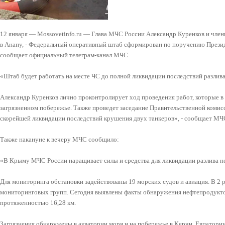
12 января — Mossovetinfo.ru — Глава МЧС России Александр Куренков и чле
в Анапу, - Федеральный оперативный штаб сформирован по поручению Прези
сообщает официальный телеграм-канал МЧС.
«Штаб будет работать на месте ЧС до полной ликвидации последствий разлива
Александр Куренков лично проконтролирует ход проведения работ, которые в
загрязненном побережье. Также проведет заседание Правительственной комис
скорейшей ликвидации последствий крушения двух танкеров», - сообщает МЧ
Также накануне к вечеру МЧС сообщило:
«В Крыму МЧС России наращивает силы и средства для ликвидации разлива 
Для мониторинга обстановки задействованы 19 морских судов и авиация. В 2 р
мониторинговых групп. Сегодня выявлены факты обнаружения нефтепродукто
протяженностью 16,28 км.
Загрязнения обнаружены в акватории моря и на побережье в Керчи, Евпатории