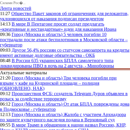
Силами Рос�...
Лента новостей
11:27
Общество
Пакет законов об ограничениях для релокантов,
уклоняющихся от наказания подписан президентом
14:13
В мире
В Пентагоне просят солдат предлагать
«креативные и нестандартные» идеи для наказания Ирана
09:36
Город (Москва и область)
5 человек погибли 10
пострадали после атаки беспилотников в Московской области –
губернатор
09:03
Другое
56,4% россиян со статусом самозапрета на кредиты
имеют активные долговые обязательства - ОКБ
08:48
В России
635 украинских БПЛА самолетного типа
ликвидированы ПВО в ночь на 2 августа, - Минобороны
Актуальные материалы
21:20
Город (Москва и область)
Три человека погибли при
взрыве у кафе на Кудринской площади – полиция
(ОБНОВЛЕНО, НАК)
09:12
Происшествия
ФСБ: создатель Telegram Дуров объявлен в
розыск за содействие терроризму
06:12
Город (Москва и область)
От атак БПЛА повреждены дома
в Подмосковье - губернатор
12:13
Город (Москва и область)
Жалоба с участием Архнадзора
по защите культурного наследия подана в Верховный суд
09:55
В мире
Трамп в обращении к нации назвал Россию, КНР,