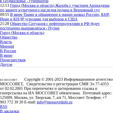
в Подмосковье - губернатор
12:13
Город (Москва и область)
Жалоба с участием Архнадзора
по защите культурного наследия подана в Верховный суд
09:55
В мире
Трамп в обращении к нации назвал Россию, КНР,
Иран и КНДР угрозами для выборов в США
21:28
Общество
Ситуация с нефтепродуктами в РФ будет
постепенно выправляться - Путин
Город (Москва и область)
Общество
Власть
Мнения
В России
В мире
Происшествия
Другое
Copyright © 2001-2023 Информационное агентство
ИА МОССОВЕТ
МОССОВЕТ, Свидетельство о регистрации СМИ Эл 77-4353
от 02.02.2001 При перепечатке и цитировании ссылка и
гиперссылка на ИА МОССОВЕТ обязательна. Почтовый адрес:
125009, Москва, ул. Тверская, 7, а/я 71, Моссовет Телефон: +7
903 772 39 20 E-mail:
info@mossovetinfo.ru
RSS
В закладки