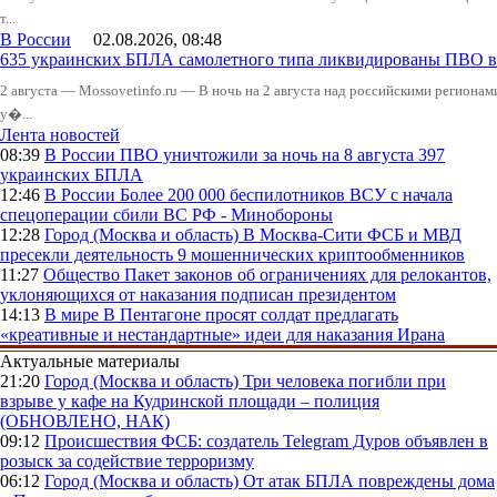
т...
В России
02.08.2026, 08:48
635 украинских БПЛА самолетного типа ликвидированы ПВО в 
2 августа — Mossovetinfo.ru — В ночь на 2 августа над российскими регион
у�...
Лента новостей
08:39
В России
ПВО уничтожили за ночь на 8 августа 397
украинских БПЛА
12:46
В России
Более 200 000 беспилотников ВСУ с начала
спецоперации сбили ВС РФ - Минобороны
12:28
Город (Москва и область)
В Москва-Сити ФСБ и МВД
пресекли деятельность 9 мошеннических криптообменников
11:27
Общество
Пакет законов об ограничениях для релокантов,
уклоняющихся от наказания подписан президентом
14:13
В мире
В Пентагоне просят солдат предлагать
«креативные и нестандартные» идеи для наказания Ирана
Актуальные материалы
21:20
Город (Москва и область)
Три человека погибли при
взрыве у кафе на Кудринской площади – полиция
(ОБНОВЛЕНО, НАК)
09:12
Происшествия
ФСБ: создатель Telegram Дуров объявлен в
розыск за содействие терроризму
06:12
Город (Москва и область)
От атак БПЛА повреждены дома