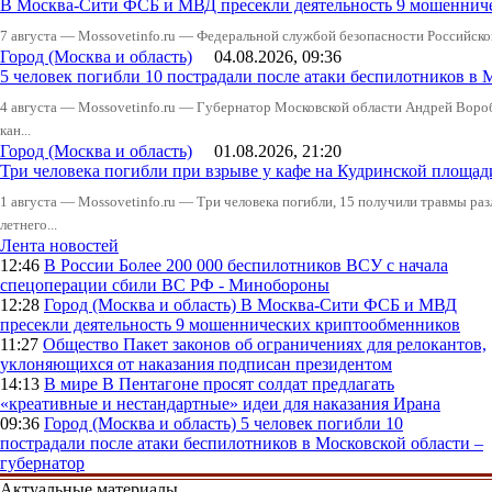
В Москва-Сити ФСБ и МВД пресекли деятельность 9 мошеннич
7 августа — Mossovetinfo.ru — Федеральной службой безопасности Российско
Город (Москва и область)
04.08.2026, 09:36
5 человек погибли 10 пострадали после атаки беспилотников в 
4 августа — Mossovetinfo.ru — Губернатор Московской области Андрей Вор
кан...
Город (Москва и область)
01.08.2026, 21:20
Три человека погибли при взрыве у кафе на Кудринской пло
1 августа — Mossovetinfo.ru — Три человека погибли, 15 получили травмы ра
летнего...
Лента новостей
12:46
В России
Более 200 000 беспилотников ВСУ с начала
спецоперации сбили ВС РФ - Минобороны
12:28
Город (Москва и область)
В Москва-Сити ФСБ и МВД
пресекли деятельность 9 мошеннических криптообменников
11:27
Общество
Пакет законов об ограничениях для релокантов,
уклоняющихся от наказания подписан президентом
14:13
В мире
В Пентагоне просят солдат предлагать
«креативные и нестандартные» идеи для наказания Ирана
09:36
Город (Москва и область)
5 человек погибли 10
пострадали после атаки беспилотников в Московской области –
губернатор
Актуальные материалы