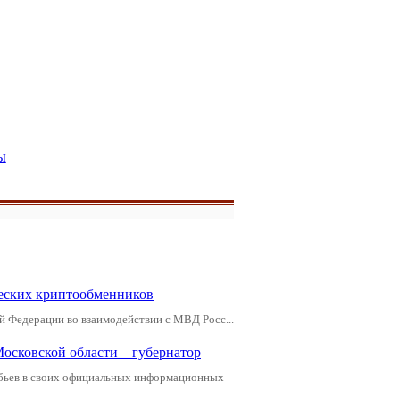
ы
еских криптообменников
й Федерации во взаимодействии с МВД Росс...
Московской области – губернатор
обьев в своих официальных информационных