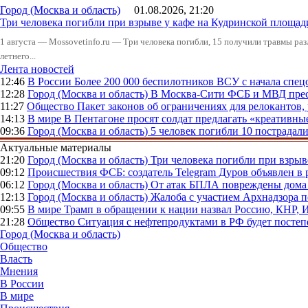
Город (Москва и область)
01.08.2026, 21:20
Три человека погибли при взрыве у кафе на Кудринской пло
1 августа — Mossovetinfo.ru — Три человека погибли, 15 получили травмы ра
летнего...
Лента новостей
12:46
В России
Более 200 000 беспилотников ВСУ с начала сп
12:28
Город (Москва и область)
В Москва-Сити ФСБ и МВД прес
11:27
Общество
Пакет законов об ограничениях для релокантов
14:13
В мире
В Пентагоне просят солдат предлагать «креативны
09:36
Город (Москва и область)
5 человек погибли 10 пострадал
Актуальные материалы
21:20
Город (Москва и область)
Три человека погибли при взры
09:12
Происшествия
ФСБ: создатель Telegram Дуров объявлен в 
06:12
Город (Москва и область)
От атак БПЛА повреждены дома 
12:13
Город (Москва и область)
Жалоба с участием Архнадзора п
09:55
В мире
Трамп в обращении к нации назвал Россию, КНР,
21:28
Общество
Ситуация с нефтепродуктами в РФ будет постеп
Город (Москва и область)
Общество
Власть
Мнения
В России
В мире