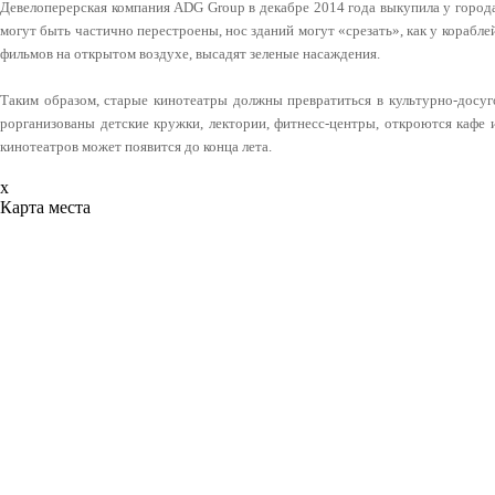
Девелоперерская компания ADG Group в декабре 2014 года выкупила у города
могут быть частично перестроены, нос зданий могут «срезать», как у корабле
фильмов на открытом воздухе, высадят зеленые насаждения.
Таким образом, старые кинотеатры должны превратиться в культурно-досуг
рорганизованы детские кружки, лектории, фитнесс-центры, откроются кафе 
кинотеатров может появится до конца лета.
x
Карта места