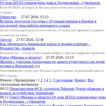
От атак БПЛА повреждены дома в Подмосковье - губернатор
Более 80 БПЛА, летевших на Москву уничтожено рано утром 28 июля -
Собянин
Общество
27.07.2026, 15:15
Встреча депутатов Госдумы с Путиным прошла в Кремле в
последний день работы нынешнего созыва
Путин поблагодарил депутатов и отметил, что вклад всех фракций уходящего
созыва был весомым
Другое
27.07.2026, 12:36
Как обезопасить банковские карты и онлайн-платежи –
Роскачество, правила
Безопасность — это не суперсложные шифры, а простые цифровые привычки
Город (Москва и область)
27.07.2026, 12:13
Жалоба с участием Архнадзора по защите культурного наследия
подана в Верховный суд
Ответчиками выступают мэр Москвы Сергей Собянин, подписавший закон, и
Мосгордума
Начало | Предыдущая |
1
2
3
4
5
|
Следующая
|
Конец
|
Все
Актуальные материалы
09:12
Происшествия
ФСБ: создатель Telegram Дуров объявлен в
розыск за содействие терроризму
06:12
Город (Москва и область)
От атак БПЛА повреждены дома
в Подмосковье - губернатор
12:13
Город (Москва и область)
Жалоба с участием Архнадзора