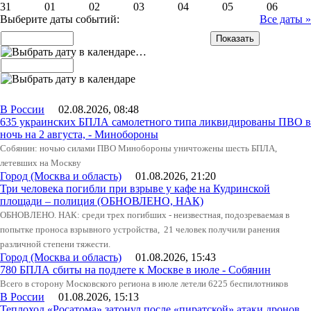
31
01
02
03
04
05
06
Выберите даты событий:
Все даты »
…
В России
02.08.2026, 08:48
635 украинских БПЛА самолетного типа ликвидированы ПВО в
ночь на 2 августа, - Минобороны
Собянин: ночью силами ПВО Минобороны уничтожены шесть БПЛА,
летевших на Москву
Город (Москва и область)
01.08.2026, 21:20
Три человека погибли при взрыве у кафе на Кудринской
площади – полиция (ОБНОВЛЕНО, НАК)
ОБНОВЛЕНО. НАК: среди трех погибших - неизвестная, подозреваемая в
попытке проноса взрывного устройства, 21 человек получили ранения
различной степени тяжести.
Город (Москва и область)
01.08.2026, 15:43
780 БПЛА сбиты на подлете к Москве в июле - Собянин
Всего в сторону Московского региона в июле летели 6225 беспилотников
В России
01.08.2026, 15:13
Теплоход «Росатома» затонул после «пиратской» атаки дронов