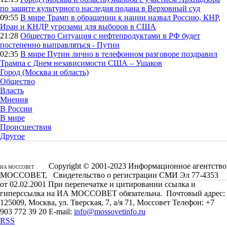
по защите культурного наследия подана в Верховный суд
09:55
В мире
Трамп в обращении к нации назвал Россию, КНР,
Иран и КНДР угрозами для выборов в США
21:28
Общество
Ситуация с нефтепродуктами в РФ будет
постепенно выправляться - Путин
02:35
В мире
Путин лично в телефонном разговоре поздравил
Трампа с Днем независимости США – Ушаков
Город (Москва и область)
Общество
Власть
Мнения
В России
В мире
Происшествия
Другое
Copyright © 2001-2023 Информационное агентство
ИА МОССОВЕТ
МОССОВЕТ, Свидетельство о регистрации СМИ Эл 77-4353
от 02.02.2001 При перепечатке и цитировании ссылка и
гиперссылка на ИА МОССОВЕТ обязательна. Почтовый адрес:
125009, Москва, ул. Тверская, 7, а/я 71, Моссовет Телефон: +7
903 772 39 20 E-mail:
info@mossovetinfo.ru
RSS