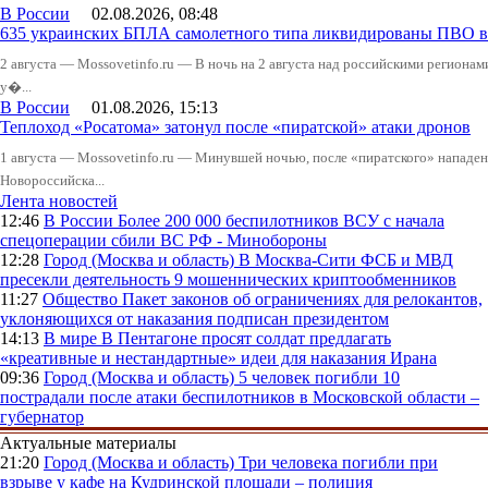
В России
02.08.2026, 08:48
635 украинских БПЛА самолетного типа ликвидированы ПВО в 
2 августа — Mossovetinfo.ru — В ночь на 2 августа над российскими регион
у�...
В России
01.08.2026, 15:13
Теплоход «Росатома» затонул после «пиратской» атаки дронов
1 августа — Mossovetinfo.ru — Минувшей ночью, после «пиратского» нападени
Новороссийска...
Лента новостей
12:46
В России
Более 200 000 беспилотников ВСУ с начала
спецоперации сбили ВС РФ - Минобороны
12:28
Город (Москва и область)
В Москва-Сити ФСБ и МВД
пресекли деятельность 9 мошеннических криптообменников
11:27
Общество
Пакет законов об ограничениях для релокантов,
уклоняющихся от наказания подписан президентом
14:13
В мире
В Пентагоне просят солдат предлагать
«креативные и нестандартные» идеи для наказания Ирана
09:36
Город (Москва и область)
5 человек погибли 10
пострадали после атаки беспилотников в Московской области –
губернатор
Актуальные материалы
21:20
Город (Москва и область)
Три человека погибли при
взрыве у кафе на Кудринской площади – полиция