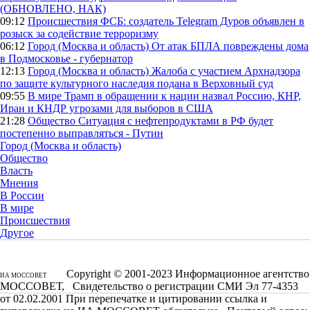
(ОБНОВЛЕНО, НАК)
09:12
Происшествия
ФСБ: создатель Telegram Дуров объявлен в
розыск за содействие терроризму
06:12
Город (Москва и область)
От атак БПЛА повреждены дома
в Подмосковье - губернатор
12:13
Город (Москва и область)
Жалоба с участием Архнадзора
по защите культурного наследия подана в Верховный суд
09:55
В мире
Трамп в обращении к нации назвал Россию, КНР,
Иран и КНДР угрозами для выборов в США
21:28
Общество
Ситуация с нефтепродуктами в РФ будет
постепенно выправляться - Путин
Город (Москва и область)
Общество
Власть
Мнения
В России
В мире
Происшествия
Другое
Copyright © 2001-2023 Информационное агентство
ИА МОССОВЕТ
МОССОВЕТ, Свидетельство о регистрации СМИ Эл 77-4353
от 02.02.2001 При перепечатке и цитировании ссылка и