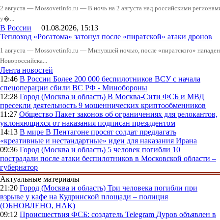
2 августа — Mossovetinfo.ru — В ночь на 2 августа над российскими регион
у�...
В России
01.08.2026, 15:13
Теплоход «Росатома» затонул после «пиратской» атаки дронов
1 августа — Mossovetinfo.ru — Минувшей ночью, после «пиратского» нападени
Новороссийска...
Лента новостей
12:46
В России
Более 200 000 беспилотников ВСУ с начала
спецоперации сбили ВС РФ - Минобороны
12:28
Город (Москва и область)
В Москва-Сити ФСБ и МВД
пресекли деятельность 9 мошеннических криптообменников
11:27
Общество
Пакет законов об ограничениях для релокантов,
уклоняющихся от наказания подписан президентом
14:13
В мире
В Пентагоне просят солдат предлагать
«креативные и нестандартные» идеи для наказания Ирана
09:36
Город (Москва и область)
5 человек погибли 10
пострадали после атаки беспилотников в Московской области –
губернатор
Актуальные материалы
21:20
Город (Москва и область)
Три человека погибли при
взрыве у кафе на Кудринской площади – полиция
(ОБНОВЛЕНО, НАК)
09:12
Происшествия
ФСБ: создатель Telegram Дуров объявлен в