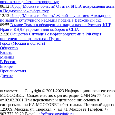
розыск за содействие терроризму
06:12
Город (Москва и область)
От атак БПЛА повреждены дома
в Подмосковье - губернатор
12:13
Город (Москва и область)
Жалоба с участием Архнадзора
по защите культурного наследия подана в Верховный суд
09:55
В мире
Трамп в обращении к нации назвал Россию, КНР,
Иран и КНДР угрозами для выборов в США
21:28
Общество
Ситуация с нефтепродуктами в РФ будет
постепенно выправляться - Путин
Город (Москва и область)
Общество
Власть
Мнения
В России
В мире
Происшествия
Другое
Copyright © 2001-2023 Информационное агентство
ИА МОССОВЕТ
МОССОВЕТ, Свидетельство о регистрации СМИ Эл 77-4353
от 02.02.2001 При перепечатке и цитировании ссылка и
гиперссылка на ИА МОССОВЕТ обязательна. Почтовый адрес:
125009, Москва, ул. Тверская, 7, а/я 71, Моссовет Телефон: +7
903 772 39 20 E-mail:
info@mossovetinfo.ru