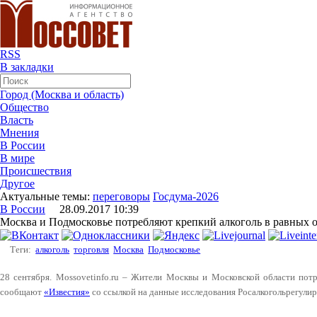
RSS
В закладки
Город (Москва и область)
Общество
Власть
Мнения
В России
В мире
Происшествия
Другое
Актуальные темы:
переговоры
Госдума-2026
В России
28.09.2017 10:39
Москва и Подмосковье потребляют крепкий алкоголь в равных 
Теги:
алкоголь
торговля
Москва
Подмосковье
28 сентября. Mossovetinfo.ru – Жители Москвы и Московской области потр
сообщают
«Известия»
со ссылкой на данные исследования Росалкогольрегулир