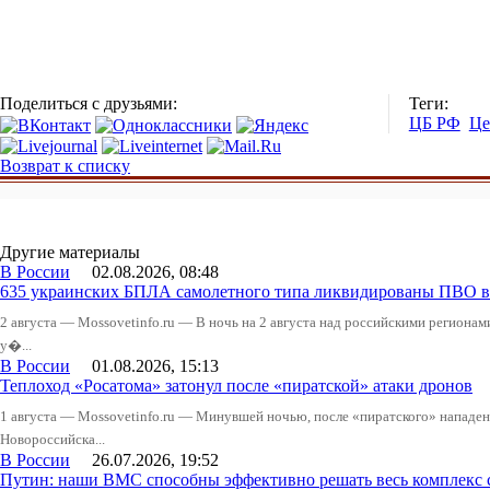
Поделиться с друзьями:
Теги:
ЦБ РФ
Це
Возврат к списку
Другие материалы
В России
02.08.2026, 08:48
635 украинских БПЛА самолетного типа ликвидированы ПВО в 
2 августа — Mossovetinfo.ru — В ночь на 2 августа над российскими регион
у�...
В России
01.08.2026, 15:13
Теплоход «Росатома» затонул после «пиратской» атаки дронов
1 августа — Mossovetinfo.ru — Минувшей ночью, после «пиратского» нападени
Новороссийска...
В России
26.07.2026, 19:52
Путин: наши ВМС способны эффективно решать весь комплекс 