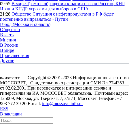
09:55
В мире
Трамп в обращении к нации назвал Россию, КНР,
Иран и КНДР угрозами для выборов в США
21:28
Общество
Ситуация с нефтепродуктами в РФ будет
постепенно выправляться - Путин
Город (Москва и область)
Общество
Власть
Мнения
В России
В мире
Происшествия
Другое
Copyright © 2001-2023 Информационное агентство
ИА МОССОВЕТ
МОССОВЕТ, Свидетельство о регистрации СМИ Эл 77-4353
от 02.02.2001 При перепечатке и цитировании ссылка и
гиперссылка на ИА МОССОВЕТ обязательна. Почтовый адрес:
125009, Москва, ул. Тверская, 7, а/я 71, Моссовет Телефон: +7
903 772 39 20 E-mail:
info@mossovetinfo.ru
RSS
В закладки