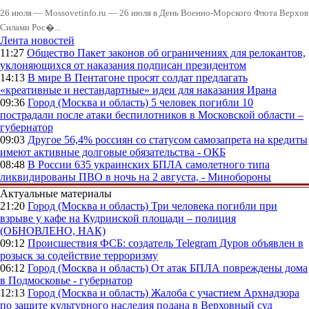
26 июля — Mossovetinfo.ru — 26 июля в День Военно-Морского Флота Вер
Силами Рос�...
Лента новостей
11:27
Общество
Пакет законов об ограничениях для релокантов,
уклоняющихся от наказания подписан президентом
14:13
В мире
В Пентагоне просят солдат предлагать
«креативные и нестандартные» идеи для наказания Ирана
09:36
Город (Москва и область)
5 человек погибли 10
пострадали после атаки беспилотников в Московской области –
губернатор
09:03
Другое
56,4% россиян со статусом самозапрета на кредиты
имеют активные долговые обязательства - ОКБ
08:48
В России
635 украинских БПЛА самолетного типа
ликвидированы ПВО в ночь на 2 августа, - Минобороны
Актуальные материалы
21:20
Город (Москва и область)
Три человека погибли при
взрыве у кафе на Кудринской площади – полиция
(ОБНОВЛЕНО, НАК)
09:12
Происшествия
ФСБ: создатель Telegram Дуров объявлен в
розыск за содействие терроризму
06:12
Город (Москва и область)
От атак БПЛА повреждены дома
в Подмосковье - губернатор
12:13
Город (Москва и область)
Жалоба с участием Архнадзора
по защите культурного наследия подана в Верховный суд