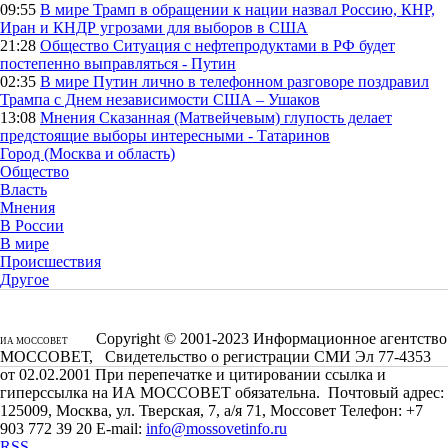
09:55
В мире
Трамп в обращении к нации назвал Россию, КНР,
Иран и КНДР угрозами для выборов в США
21:28
Общество
Ситуация с нефтепродуктами в РФ будет
постепенно выправляться - Путин
02:35
В мире
Путин лично в телефонном разговоре поздравил
Трампа с Днем независимости США – Ушаков
13:08
Мнения
Сказанная (Матвейчевым) глупость делает
предстоящие выборы интересными - Татаринов
Город (Москва и область)
Общество
Власть
Мнения
В России
В мире
Происшествия
Другое
Copyright © 2001-2023 Информационное агентство
ИА МОССОВЕТ
МОССОВЕТ, Свидетельство о регистрации СМИ Эл 77-4353
от 02.02.2001 При перепечатке и цитировании ссылка и
гиперссылка на ИА МОССОВЕТ обязательна. Почтовый адрес:
125009, Москва, ул. Тверская, 7, а/я 71, Моссовет Телефон: +7
903 772 39 20 E-mail:
info@mossovetinfo.ru
RSS