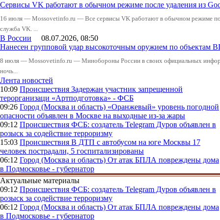
Сервисы VK работают в обычном режиме после удаления из Goo
16 июля — Mossovetinfo.ru — Все сервисы VK работают в обычном режиме посл
служба VK. ...
В России
08.07.2026, 08:50
Нанесен групповой удар высокоточным оружием по объектам 
8 июля — Mossovetinfo.ru — Минобороны России в своих официальных инфо
ночь...
Лента новостей
10:09
Происшествия
Задержан участник запрещенной
терорганизаци «Артподготовка» - ФСБ
09:26
Город (Москва и область)
«Оранжевый» уровень погодной
опасности объявлен в Москве на выходные из-за жары
09:12
Происшествия
ФСБ: создатель Telegram Дуров объявлен в
розыск за содействие терроризму
15:03
Происшествия
В ДТП с автобусом на юге Москвы 17
человек пострадали, 5 госпитализированы
06:12
Город (Москва и область)
От атак БПЛА повреждены дома
в Подмосковье - губернатор
Актуальные материалы
09:12
Происшествия
ФСБ: создатель Telegram Дуров объявлен в
розыск за содействие терроризму
06:12
Город (Москва и область)
От атак БПЛА повреждены дома
в Подмосковье - губернатор