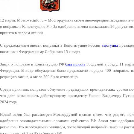
12 марта. Mossovetinfo.ru – Мосгордумана своем внеочередном заседании в ч
о поправке в Конституцию РФ. За одобрение закона высказались 26 депутатов, 
принято в первом чтении.
С предложением внести поправки в Конституцию России
выступил
президен
послания к Федеральному Собранию 15 января.
Закон о поправке в Конституцию РФ
был принят
Госдумой в среду, 11 марта
Федерации. В ходе обсуждения было предложено порядка 400 поправок, и
редакцию закона, а около 200 было отклонено.
Среди принятых поправок обнуление предыдущих президентских сроков посл
что дает возможность действующему президенту России Владимиру Путину
2024 года.
Новый закон был рассмотрен Мосгордумой в связи с тем, что ряд его пол
одобрения законодательными органами субъектов РФ. Закон уже одобрили
регионов. Это необходимый минимум, позволяющий направить закон на расс
уже прошло в 62 из 85 субъектов РФ.