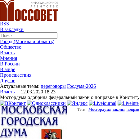
RSS
В закладки
Город (Москва и область)
Общество
Власть
Мнения
В России
В мире
Происшествия
Другое
Актуальные темы:
переговоры
Госдума-2026
Власть
12.03.2020 18:23
Мосгордума одобрила федеральный закон о поправке в Консти
Теги:
Мосгордума
законы
поправ