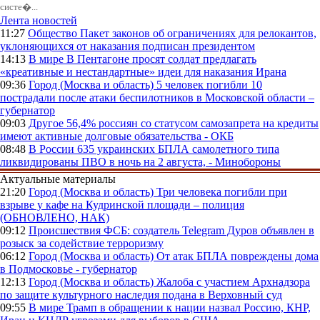
систе�...
Лента новостей
11:27
Общество
Пакет законов об ограничениях для релокантов,
уклоняющихся от наказания подписан президентом
14:13
В мире
В Пентагоне просят солдат предлагать
«креативные и нестандартные» идеи для наказания Ирана
09:36
Город (Москва и область)
5 человек погибли 10
пострадали после атаки беспилотников в Московской области –
губернатор
09:03
Другое
56,4% россиян со статусом самозапрета на кредиты
имеют активные долговые обязательства - ОКБ
08:48
В России
635 украинских БПЛА самолетного типа
ликвидированы ПВО в ночь на 2 августа, - Минобороны
Актуальные материалы
21:20
Город (Москва и область)
Три человека погибли при
взрыве у кафе на Кудринской площади – полиция
(ОБНОВЛЕНО, НАК)
09:12
Происшествия
ФСБ: создатель Telegram Дуров объявлен в
розыск за содействие терроризму
06:12
Город (Москва и область)
От атак БПЛА повреждены дома
в Подмосковье - губернатор
12:13
Город (Москва и область)
Жалоба с участием Архнадзора
по защите культурного наследия подана в Верховный суд
09:55
В мире
Трамп в обращении к нации назвал Россию, КНР,