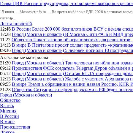
Глава ЦИК России предупредила, что во время выборов в реги
15 июня — Mossovetinfo.ru — Во время выборов в ЕДГ-2026 в регионах возмо
систе�...
Лента новостей
12:46
В России
Более 200 000 беспилотников ВСУ с начала сп
12:28
Город (Москва и область)
В Москва-Сити ФСБ и МВД прес
11:27
Общество
Пакет законов об ограничениях для релокантов
14:13
В мире
В Пентагоне просят солдат предлагать «креативны
09:36
Город (Москва и область)
5 человек погибли 10 пострадал
Актуальные материалы
21:20
Город (Москва и область)
Три человека погибли при взры
09:12
Происшествия
ФСБ: создатель Telegram Дуров объявлен в 
06:12
Город (Москва и область)
От атак БПЛА повреждены дома 
12:13
Город (Москва и область)
Жалоба с участием Архнадзора п
09:55
В мире
Трамп в обращении к нации назвал Россию, КНР,
21:28
Общество
Ситуация с нефтепродуктами в РФ будет постеп
Город (Москва и область)
Общество
Власть
Мнения
В России
В мире
Происшествия
Другое