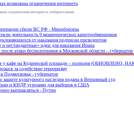
онах возможны ограничения интернета
жны ограничения интернета, избирательная
ецоперации сбили ВС РФ - Минобороны
екли деятельность 9 мошеннических криптообменников
, уклоняющихся от наказания подписан президентом
е и нестандартные» идеи для наказания Ирана
и после атаки беспилотников в Московской области – губернатор
ве у кафе на Кудринской площади – полиция (ОБНОВЛЕНО, НА
розыск за содействие терроризму
в Подмосковье - губернатор
о защите культурного наследия подана в Верховный суд
 Иран и КНДР угрозами для выборов в США
енно выправляться - Путин