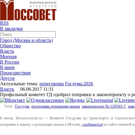
RSS
В закладки
Город (Москва и область)
Общество
Власть
Мнения
В России
В мире
Происшествия
Другое
Актуальные темы:
переговоры
Госдума-2026
Власть
06.06.2017 11:31
Профильный комитет ГД одобрил поправки к законопроекту о р
Теги:
Госдума
программа реновации жилья
законопроект № 120505-7
зак
6 июня. Mossovetinfo.ru — Комитет Госдумы по транспорту и строительс
поправки к закону о реновации жилья в Москве,
сообщается
на сайте нижней п