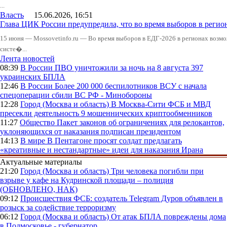
...
Власть
15.06.2026, 16:51
Глава ЦИК России предупредила, что во время выборов в реги
15 июня — Mossovetinfo.ru — Во время выборов в ЕДГ-2026 в регионах возмо
систе�...
Лента новостей
08:39
В России
ПВО уничтожили за ночь на 8 августа 397
украинских БПЛА
12:46
В России
Более 200 000 беспилотников ВСУ с начала
спецоперации сбили ВС РФ - Минобороны
12:28
Город (Москва и область)
В Москва-Сити ФСБ и МВД
пресекли деятельность 9 мошеннических криптообменников
11:27
Общество
Пакет законов об ограничениях для релокантов,
уклоняющихся от наказания подписан президентом
14:13
В мире
В Пентагоне просят солдат предлагать
«креативные и нестандартные» идеи для наказания Ирана
Актуальные материалы
21:20
Город (Москва и область)
Три человека погибли при
взрыве у кафе на Кудринской площади – полиция
(ОБНОВЛЕНО, НАК)
09:12
Происшествия
ФСБ: создатель Telegram Дуров объявлен в
розыск за содействие терроризму
06:12
Город (Москва и область)
От атак БПЛА повреждены дома
в Подмосковье - губернатор