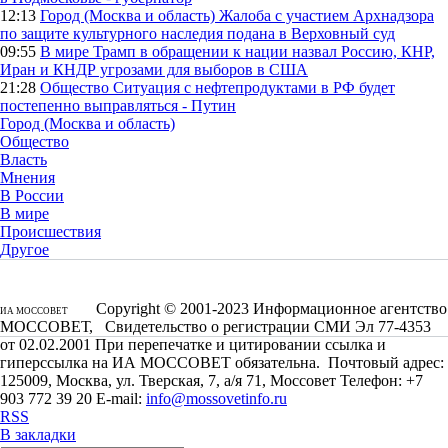
12:13
Город (Москва и область)
Жалоба с участием Архнадзора
по защите культурного наследия подана в Верховный суд
09:55
В мире
Трамп в обращении к нации назвал Россию, КНР,
Иран и КНДР угрозами для выборов в США
21:28
Общество
Ситуация с нефтепродуктами в РФ будет
постепенно выправляться - Путин
Город (Москва и область)
Общество
Власть
Мнения
В России
В мире
Происшествия
Другое
Copyright © 2001-2023 Информационное агентство
ИА МОССОВЕТ
МОССОВЕТ, Свидетельство о регистрации СМИ Эл 77-4353
от 02.02.2001 При перепечатке и цитировании ссылка и
гиперссылка на ИА МОССОВЕТ обязательна. Почтовый адрес:
125009, Москва, ул. Тверская, 7, а/я 71, Моссовет Телефон: +7
903 772 39 20 E-mail:
info@mossovetinfo.ru
RSS
В закладки