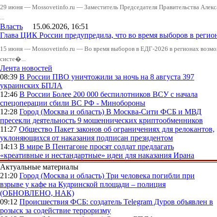
29 июня — Mossovetinfo.ru — Заместитель Председателя Правительства Алекс
...
Власть
15.06.2026, 16:51
Глава ЦИК России предупредила, что во время выборов в реги
15 июня — Mossovetinfo.ru — Во время выборов в ЕДГ-2026 в регионах возмо
систе�...
Лента новостей
08:39
В России
ПВО уничтожили за ночь на 8 августа 397
украинских БПЛА
12:46
В России
Более 200 000 беспилотников ВСУ с начала
спецоперации сбили ВС РФ - Минобороны
12:28
Город (Москва и область)
В Москва-Сити ФСБ и МВД
пресекли деятельность 9 мошеннических криптообменников
11:27
Общество
Пакет законов об ограничениях для релокантов,
уклоняющихся от наказания подписан президентом
14:13
В мире
В Пентагоне просят солдат предлагать
«креативные и нестандартные» идеи для наказания Ирана
Актуальные материалы
21:20
Город (Москва и область)
Три человека погибли при
взрыве у кафе на Кудринской площади – полиция
(ОБНОВЛЕНО, НАК)
09:12
Происшествия
ФСБ: создатель Telegram Дуров объявлен в
розыск за содействие терроризму