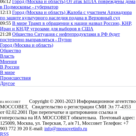
06:12
Город (Москва и область)
От атак БПЛА повреждены дома
в Подмосковье - губернатор
12:13
Город (Москва и область)
Жалоба с участием Архнадзора
по защите культурного наследия подана в Верховный суд
09:55
В мире
Трамп в обращении к нации назвал Россию, КНР,
Иран и КНДР угрозами для выборов в США
21:28
Общество
Ситуация с нефтепродуктами в РФ будет
постепенно выправляться - Путин
Город (Москва и область)
Общество
Власть
Мнения
В России
В мире
Происшествия
Другое
Copyright © 2001-2023 Информационное агентство
ИА МОССОВЕТ
МОССОВЕТ, Свидетельство о регистрации СМИ Эл 77-4353
от 02.02.2001 При перепечатке и цитировании ссылка и
гиперссылка на ИА МОССОВЕТ обязательна. Почтовый адрес:
125009, Москва, ул. Тверская, 7, а/я 71, Моссовет Телефон: +7
903 772 39 20 E-mail:
info@mossovetinfo.ru
RSS