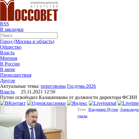
RSS
В закладки
Город (Москва и область)
Общество
Власть
Мнения
В России
В мире
Происшествия
Другое
Актуальные темы:
переговоры
Госдума-2026
Власть
25.11.2021 12:50
Путин освободил Калашникова от должности директора ФСИН
Теги:
Владимир Путин
Александр
указы