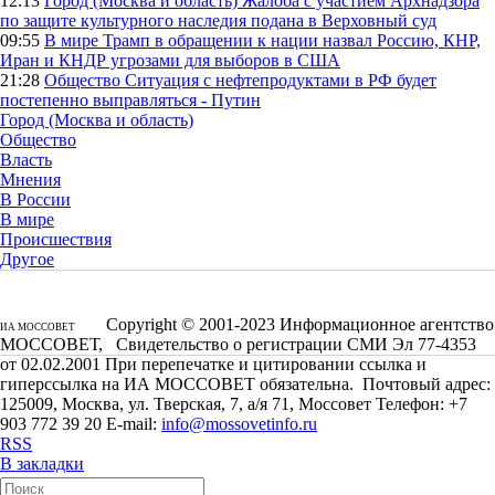
12:13
Город (Москва и область)
Жалоба с участием Архнадзора
по защите культурного наследия подана в Верховный суд
09:55
В мире
Трамп в обращении к нации назвал Россию, КНР,
Иран и КНДР угрозами для выборов в США
21:28
Общество
Ситуация с нефтепродуктами в РФ будет
постепенно выправляться - Путин
Город (Москва и область)
Общество
Власть
Мнения
В России
В мире
Происшествия
Другое
Copyright © 2001-2023 Информационное агентство
ИА МОССОВЕТ
МОССОВЕТ, Свидетельство о регистрации СМИ Эл 77-4353
от 02.02.2001 При перепечатке и цитировании ссылка и
гиперссылка на ИА МОССОВЕТ обязательна. Почтовый адрес:
125009, Москва, ул. Тверская, 7, а/я 71, Моссовет Телефон: +7
903 772 39 20 E-mail:
info@mossovetinfo.ru
RSS
В закладки