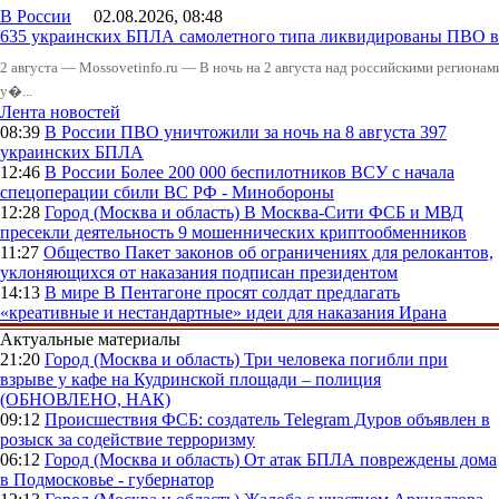
В России
02.08.2026, 08:48
635 украинских БПЛА самолетного типа ликвидированы ПВО в 
2 августа — Mossovetinfo.ru — В ночь на 2 августа над российскими регион
у�...
Лента новостей
08:39
В России
ПВО уничтожили за ночь на 8 августа 397
украинских БПЛА
12:46
В России
Более 200 000 беспилотников ВСУ с начала
спецоперации сбили ВС РФ - Минобороны
12:28
Город (Москва и область)
В Москва-Сити ФСБ и МВД
пресекли деятельность 9 мошеннических криптообменников
11:27
Общество
Пакет законов об ограничениях для релокантов,
уклоняющихся от наказания подписан президентом
14:13
В мире
В Пентагоне просят солдат предлагать
«креативные и нестандартные» идеи для наказания Ирана
Актуальные материалы
21:20
Город (Москва и область)
Три человека погибли при
взрыве у кафе на Кудринской площади – полиция
(ОБНОВЛЕНО, НАК)
09:12
Происшествия
ФСБ: создатель Telegram Дуров объявлен в
розыск за содействие терроризму
06:12
Город (Москва и область)
От атак БПЛА повреждены дома
в Подмосковье - губернатор