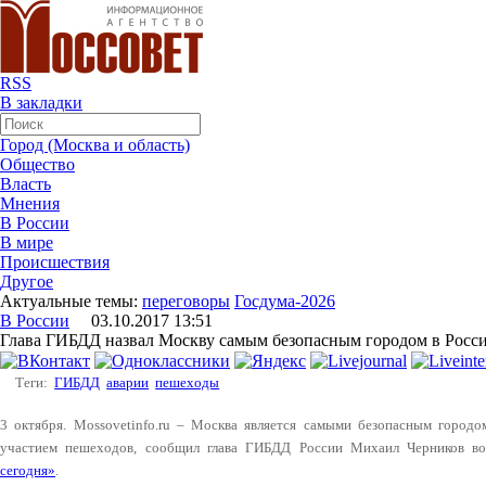
RSS
В закладки
Город (Москва и область)
Общество
Власть
Мнения
В России
В мире
Происшествия
Другое
Актуальные темы:
переговоры
Госдума-2026
В России
03.10.2017 13:51
Глава ГИБДД назвал Москву самым безопасным городом в Росс
Теги:
ГИБДД
аварии
пешеходы
3 октября. Mossovetinfo.ru – Москва является самыми безопасным городо
участием пешеходов, сообщил глава ГИБДД России Михаил Черников во
сегодня»
.