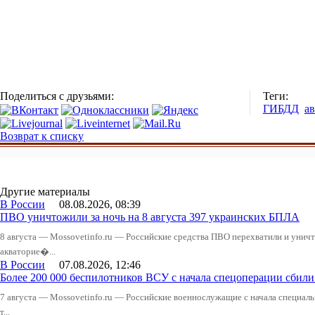
Поделиться с друзьями:
Теги:
ГИБДД
а
Возврат к списку
Другие материалы
В России
08.08.2026, 08:39
ПВО уничтожили за ночь на 8 августа 397 украинских БПЛА
8 августа — Mossovetinfo.ru — Российские средства ПВО перехватили и уничт
акваторие�...
В России
07.08.2026, 12:46
Более 200 000 беспилотников ВСУ с начала спецоперации сби
7 августа — Mossovetinfo.ru — Российские военнослужащие с начала специал
т...