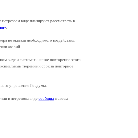
 в нетрезвом виде планируют рассмотреть в
тия»
.
мера не оказала необходимого воздействия.
ячи аварий.
яном виде и систематическое повторение этого
аксимальный тюремный срок за повторное
авого управления Госдумы.
ении в нетрезвом виде
сообщил
в своем