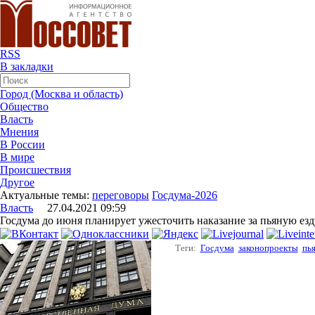
RSS
В закладки
Город (Москва и область)
Общество
Власть
Мнения
В России
В мире
Происшествия
Другое
Актуальные темы:
переговоры
Госдума-2026
Власть
27.04.2021 09:59
Госдума до июня планирует ужесточить наказание за пьяную ез
Теги:
Госдума
законопроекты
пь