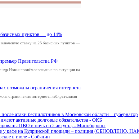
5 базисных пунктов — до 14%
л ключевую ставку на 25 базисных пунктов —
-премьер Правительства РФ
андр Новак провёл совещание по ситуации на
онах возможны ограничения интернета
жны ограничения интернета, избирательная
и после атаки беспилотников в Московской области – губернатор
ы имеют активные долговые обязательства - ОКБ
рованы ПВО в ночь на 2 августа, - Минобороны
ве у кафе на Кудринской площади – полиция (ОБНОВЛЕНО, НА
оскве в июле - Собянин