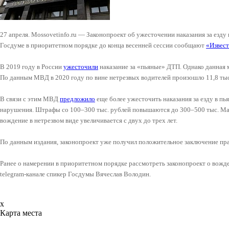
27 апреля. Mossovetinfo.ru — Законопроект об ужесточении наказания за езду
Госдуме в приоритетном порядке до конца весенней сессии сообщают
«Извес
В 2019 году в России
ужесточили
наказание за «пьяные» ДТП. Однако данная 
По данным МВД в 2020 году по вине нетрезвых водителей произошло 11,8 тыс
В связи с этим МВД
предложило
еще более ужесточить наказания за езду в пь
нарушения. Штрафы со 100–300 тыс. рублей повышаются до 300–500 тыс. М
вождение в нетрезвом виде увеличивается с двух до трех лет.
По данным издания, законопроект уже получил положительное заключение пр
Ранее о намерении в приоритетном порядке рассмотреть законопроект о вожд
telegram-канале спикер Госдумы Вячеслав Володин.
x
Карта места