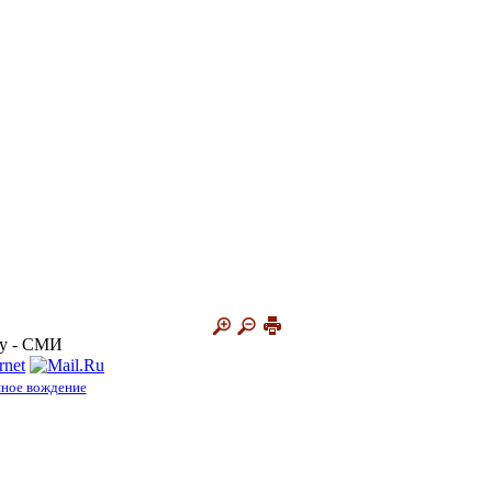
ду - СМИ
яное вождение