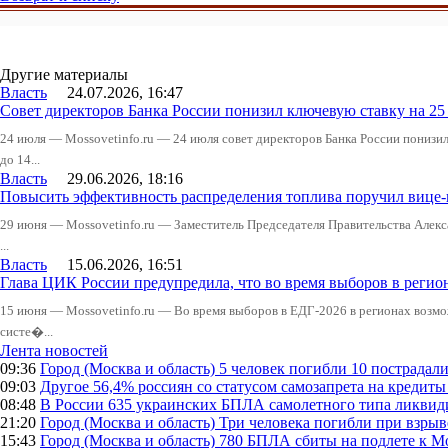
Другие материалы
Власть
24.07.2026, 16:47
Совет директоров Банка России понизил ключевую ставку на 2
24 июля — Mossovetinfo.ru — 24 июля совет директоров Банка России понизи
до 14...
Власть
29.06.2026, 18:16
Повысить эффективность распределения топлива поручил вице
29 июня — Mossovetinfo.ru — Заместитель Председателя Правительства Алекс
...
Власть
15.06.2026, 16:51
Глава ЦИК России предупредила, что во время выборов в реги
15 июня — Mossovetinfo.ru — Во время выборов в ЕДГ-2026 в регионах возмо
систе�...
Лента новостей
09:36
Город (Москва и область)
5 человек погибли 10 пострадал
09:03
Другое
56,4% россиян со статусом самозапрета на кредит
08:48
В России
635 украинских БПЛА самолетного типа ликвиди
21:20
Город (Москва и область)
Три человека погибли при взры
15:43
Город (Москва и область)
780 БПЛА сбиты на подлете к М