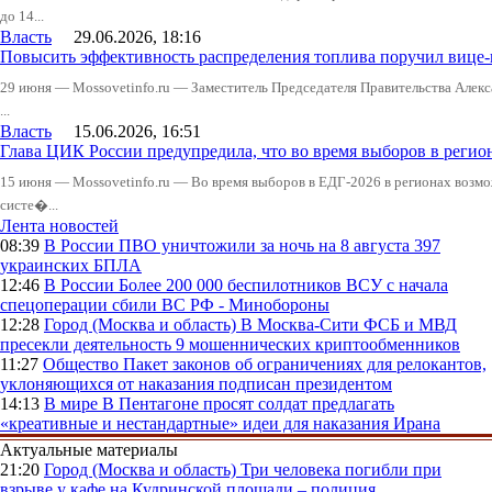
до 14...
Власть
29.06.2026, 18:16
Повысить эффективность распределения топлива поручил вице
29 июня — Mossovetinfo.ru — Заместитель Председателя Правительства Алекс
...
Власть
15.06.2026, 16:51
Глава ЦИК России предупредила, что во время выборов в реги
15 июня — Mossovetinfo.ru — Во время выборов в ЕДГ-2026 в регионах возмо
систе�...
Лента новостей
08:39
В России
ПВО уничтожили за ночь на 8 августа 397
украинских БПЛА
12:46
В России
Более 200 000 беспилотников ВСУ с начала
спецоперации сбили ВС РФ - Минобороны
12:28
Город (Москва и область)
В Москва-Сити ФСБ и МВД
пресекли деятельность 9 мошеннических криптообменников
11:27
Общество
Пакет законов об ограничениях для релокантов,
уклоняющихся от наказания подписан президентом
14:13
В мире
В Пентагоне просят солдат предлагать
«креативные и нестандартные» идеи для наказания Ирана
Актуальные материалы
21:20
Город (Москва и область)
Три человека погибли при
взрыве у кафе на Кудринской площади – полиция