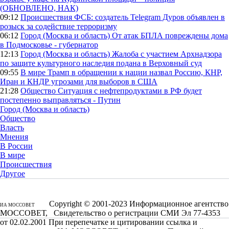
(ОБНОВЛЕНО, НАК)
09:12
Происшествия
ФСБ: создатель Telegram Дуров объявлен в
розыск за содействие терроризму
06:12
Город (Москва и область)
От атак БПЛА повреждены дома
в Подмосковье - губернатор
12:13
Город (Москва и область)
Жалоба с участием Архнадзора
по защите культурного наследия подана в Верховный суд
09:55
В мире
Трамп в обращении к нации назвал Россию, КНР,
Иран и КНДР угрозами для выборов в США
21:28
Общество
Ситуация с нефтепродуктами в РФ будет
постепенно выправляться - Путин
Город (Москва и область)
Общество
Власть
Мнения
В России
В мире
Происшествия
Другое
Copyright © 2001-2023 Информационное агентство
ИА МОССОВЕТ
МОССОВЕТ, Свидетельство о регистрации СМИ Эл 77-4353
от 02.02.2001 При перепечатке и цитировании ссылка и