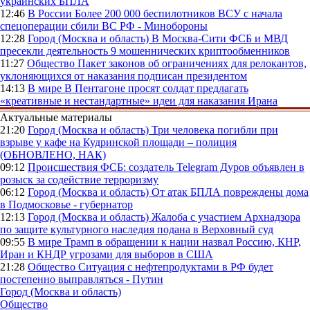
украинских БПЛА
12:46
В России
Более 200 000 беспилотников ВСУ с начала
спецоперации сбили ВС РФ - Минобороны
12:28
Город (Москва и область)
В Москва-Сити ФСБ и МВД
пресекли деятельность 9 мошеннических криптообменников
11:27
Общество
Пакет законов об ограничениях для релокантов,
уклоняющихся от наказания подписан президентом
14:13
В мире
В Пентагоне просят солдат предлагать
«креативные и нестандартные» идеи для наказания Ирана
Актуальные материалы
21:20
Город (Москва и область)
Три человека погибли при
взрыве у кафе на Кудринской площади – полиция
(ОБНОВЛЕНО, НАК)
09:12
Происшествия
ФСБ: создатель Telegram Дуров объявлен в
розыск за содействие терроризму
06:12
Город (Москва и область)
От атак БПЛА повреждены дома
в Подмосковье - губернатор
12:13
Город (Москва и область)
Жалоба с участием Архнадзора
по защите культурного наследия подана в Верховный суд
09:55
В мире
Трамп в обращении к нации назвал Россию, КНР,
Иран и КНДР угрозами для выборов в США
21:28
Общество
Ситуация с нефтепродуктами в РФ будет
постепенно выправляться - Путин
Город (Москва и область)
Общество