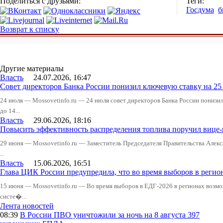
Поделиться с друзьями:
Теги:
Госдума
б
Возврат к списку
Другие материалы
Власть
24.07.2026, 16:47
Совет директоров Банка России понизил ключевую ставку на 2
24 июля — Mossovetinfo.ru — 24 июля совет директоров Банка России понизи
до 14...
Власть
29.06.2026, 18:16
Повысить эффективность распределения топлива поручил вице
29 июня — Mossovetinfo.ru — Заместитель Председателя Правительства Алекс
...
Власть
15.06.2026, 16:51
Глава ЦИК России предупредила, что во время выборов в реги
15 июня — Mossovetinfo.ru — Во время выборов в ЕДГ-2026 в регионах возмо
систе�...
Лента новостей
08:39
В России
ПВО уничтожили за ночь на 8 августа 397