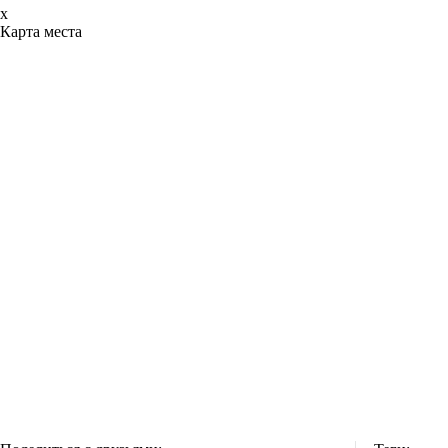
x
Карта места